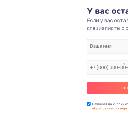
У вас ос
700 руб.
Заказ
Если у вас оста
специалисты с 
2500 руб.
Заказ
1400 руб.
Заказ
модуля
600 руб.
Заказ
1100 руб.
Заказ
900 руб.
Заказ
Нажимая на кнопку о
обработку моих перс
нфорки
900 руб.
Заказ