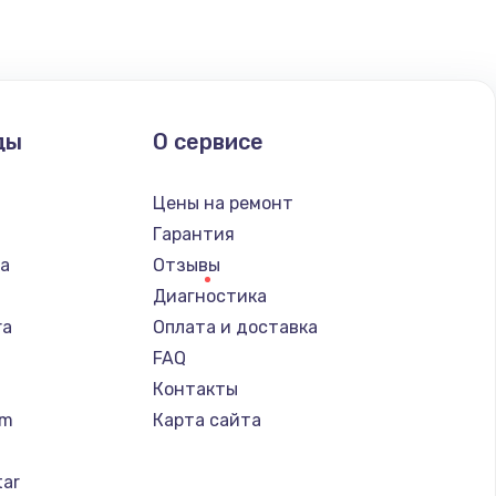
ать
ать
ды
О сервисе
ать
n
Цены на ремонт
ать
Гарантия
ba
Отзывы
ать
Диагностика
ra
Оплата и доставка
ать
FAQ
Контакты
ать
um
Карта сайта
ать
tar