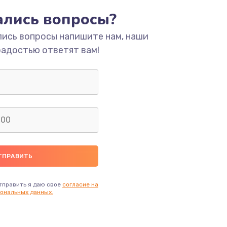
тались вопросы?
ать
лись вопросы напишите нам, наши
радостью ответят вам!
ать
ать
ать
ать
ать
тправить я даю свое
согласие на
ональных данных.
ать