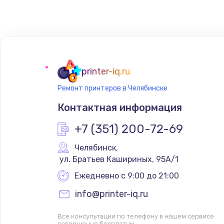
Замена сенсорного датчика
Замена сигнальной лампы
Замена системной платы
printer-iq.ru
Ремонт принтеров в Челябинске
Замена температурного датчик
Контактная информация
Замена электроконфорки
+7 (351) 200-72-69
Челябинск
,
Техобслуживание
 ул. Братьев Кашириных, 95А/1
Ежедневно с 9:00 до 21:00
Установка / подключение / дем
info@printer-iq.ru
Прошивка
Все консультации по телефону в нашем сервисе
совершенно бесплатны