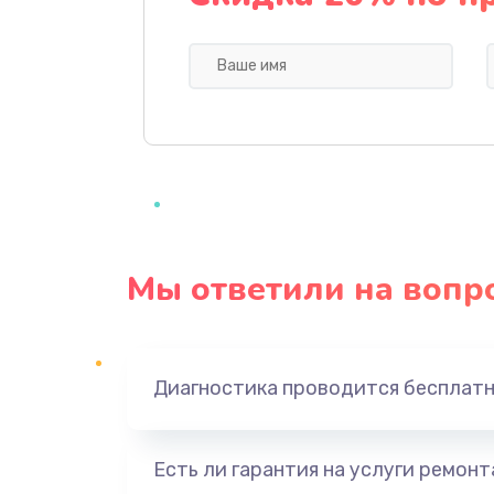
Профилактическая чистка
Прошивка BIOS
Замена северного моста
Ремонт южного моста
Мы ответили на вопр
Замена батарейки BIOS
Настройка BIOS
Диагностика проводится бесплат
Ремонт цепи питания
Есть ли гарантия на услуги ремон
Замена видеоадаптера (видеок