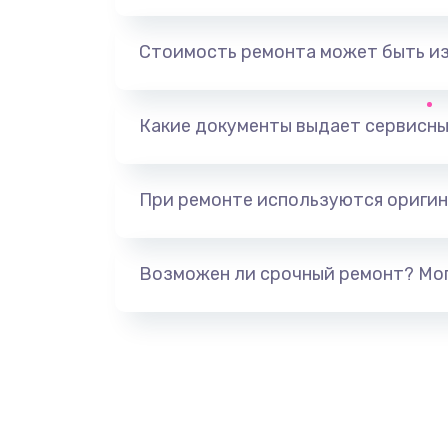
Замена, перепайка чипа
Стоимость ремонта может быть и
Замена HDMI-разъема
Какие документы выдает сервисны
Замена/Pемонт карбюратора
При ремонте используются оригин
Ремонт капиллярной трубки
Замена блока питания
Возможен ли срочный ремонт? Мог
Прошивка / разблокировка
Замена термостата
Замена реле