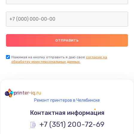
Заказать
Замена дисплея
от 1350 руб.
Заказать
Ремонт электроплаты
Нажимая на кнопку отправить я даю свое
согласие на
обработку моих персональных данных.
от 1320 руб.
Заказать
Ремонт корпуса
printer-iq.ru
от 1410 руб.
Ремонт принтеров в Челябинске
Заказать
Контактная информация
Ремонт электронных узлов
+7 (351) 200-72-69
от 1350 руб.