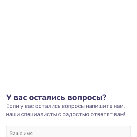
Заказать
Модернизация
от 1850 руб.
Заказать
Устранение ошибок
от 2000 руб.
Заказать
Прошивка
У вас остались вопросы?
от 1220 руб.
Если у вас остались вопросы напишите нам,
Заказать
наши специалисты с радостью ответят вам!
Ремонт после залития
от 1730 руб.