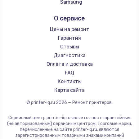
Samsung
Kodak
О сервисе
Lexmark
Sharp
Цены на ремонт
TSC
Гарантия
Fujitsu
Отзывы
Godex
Диагностика
Оплата и доставка
FAQ
Контакты
Карта сайта
© printer-iq.ru
2026
— Ремонт принтеров.
Сервисный центр printer-iq.ru является пост гарантийным
(не авторизованным) сервисным центром. Торговые марки,
перечисленные на сайте printer-iq.ru, являются
зарегистрированным товарными знаками компаний