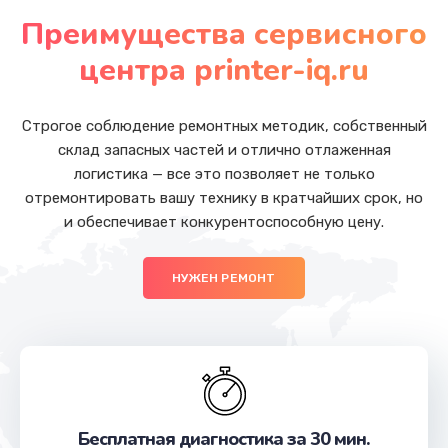
от 480 руб.
Преимущества сервисного
Заказать
центра printer-iq.ru
Чистка оптической системы
от 880 руб.
Строгое соблюдение ремонтных методик, собственный
склад запасных частей и отлично отлаженная
Заказать
логистика — все это позволяет не только
отремонтировать вашу технику в кратчайших срок, но
Ремонт блока управления
и обеспечивает конкурентоспособную цену.
от 2000 руб.
Заказать
НУЖЕН РЕМОНТ
Ремонт механики сканирующей головки
от 1800 руб.
Заказать
Замена матричного блока
Бесплатная диагностика за 30 мин.