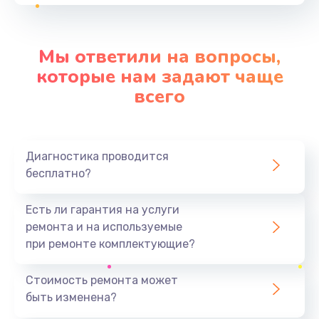
от 2600 руб.
Заказать
Мы ответили на вопросы,
Перепрошивка, восстановление ПО
которые нам задают чаще
от 680 руб.
всего
Заказать
Замена кнопки
Диагностика проводится
от 510 руб.
бесплатно?
Заказать
Есть ли гарантия на услуги
Настройка
ремонта и на используемые
от 480 руб.
при ремонте комплектующие?
Заказать
Стоимость ремонта может
быть изменена?
Комплексная чистка
от 600 руб.