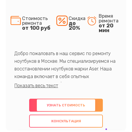
Время
Стоимость
Скидка
ремонта
до
ремонта
от 20
от 100 руб
20%
мин
Добро пожаловать в наш сервис по ремонту
ноутбуков в Москве. Мы специализируемся на
восстановлении ноутбуков марки Aser. Наша
команда включает в себя опытных
профессионалов с обширными знаниями и
многолетним опытом в данной области. Мы
предлагаем быстрый и качественный ремонт с
УЗНАТЬ СТОИМОСТЬ
использованием оригинальных компонентов, а
также гарантируем качество всех
КОНСУЛЬТАЦИЯ
проведенных работ. Наша цель - предоставить
клиентам надежное и профессиональное