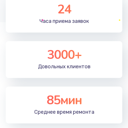
24
1350 руб.
Заказать
Часа приема
заявок
Перепрошивка, восстановление ПО
680 руб.
3000+
Заказать
Замена матричного блока
Довольных
клиентов
2000 руб.
Заказать
85мин
Комплексная чистка
600 руб.
Среднее время
ремонта
Заказать