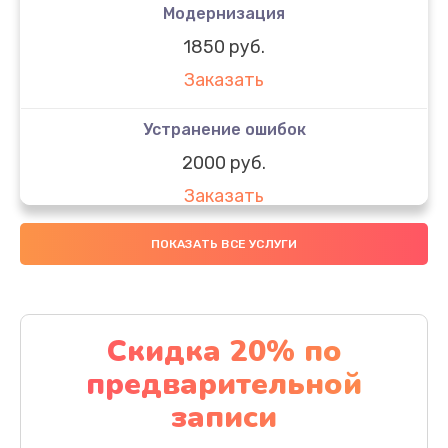
Модернизация
1850 руб.
Заказать
Устранение ошибок
2000 руб.
Заказать
Ремонт после залития
ПОКАЗАТЬ ВСЕ УСЛУГИ
1730 руб.
Заказать
Скидка 20% по
Ремонт электроплаты
предварительной
1320 руб.
записи
Заказать