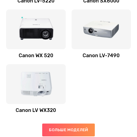
Canon LV-5220
Canon SX6000
Заказать
Скрипит, трещит
600 руб.
Заказать
Canon WX 520
Canon LV-7490
Переполнен абсорбер
300 руб.
Заказать
Не видит бумагу
550 руб.
Canon LV WX320
Заказать
Зажевывает бумагу
БОЛЬШЕ МОДЕЛЕЙ