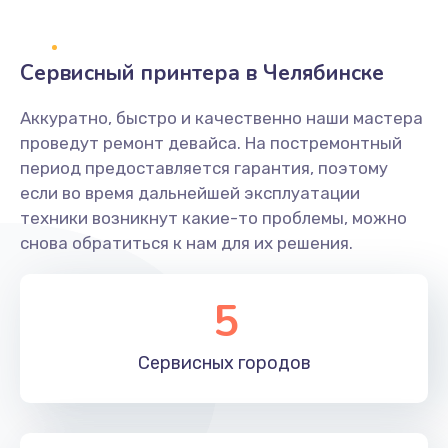
500 руб.
Заказать
Сервисный принтера в Челябинске
Не захватывает бумагу
Аккуратно, быстро и качественно наши мастера
600 руб.
проведут ремонт девайса. На постремонтный
Заказать
период предоставляется гарантия, поэтому
если во время дальнейшей эксплуатации
Грязная печать
техники возникнут какие-то проблемы, можно
350 руб.
снова обратиться к нам для их решения.
Заказать
5
Ремонт механики сканирующей головки
1800 руб.
Сервисных
городов
Заказать
Ремонт инвертора лампы подсветки