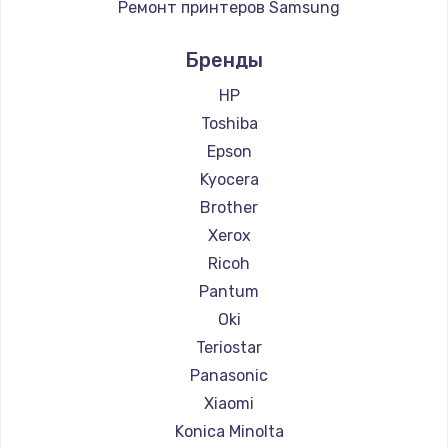
Ремонт принтеров Samsung
Заказать
Ремонт принтеров Kodak
Бренды
Ремонт блока питания
Ремонт принтеров Lexmark
100 руб.
Ремонт принтеров Sharp
HP
Ремонт принтеров TSC
Toshiba
Заказать
Ремонт принтеров Fujitsu
Epson
Ремонт принтеров Godex
Kyocera
Brother
Xerox
Ricoh
Pantum
Oki
Teriostar
Panasonic
Xiaomi
Konica Minolta