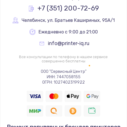
Заказать
+7 (351) 200-72-69
Ремонт механики сканирующей головки
Челябинск
,
 ул. Братьев Кашириных, 95А/1
1800 руб.
Ежедневно с 9:00 до 21:00
Заказать
info@printer-iq.ru
Ремонт инвертора лампы подсветки
Все консультации по телефону в нашем сервисе
1350 руб.
совершенно бесплатны
Заказать
ООО "Сервисный Центр"
ИНН: 7447058155
ОГРН: 1027402319922
Перепрошивка, восстановление ПО
680 руб.
Заказать
Замена матричного блока
2000 руб.
Ремонт популярных брендов принтеров