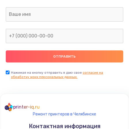
Заказать
Не видит бумагу
550 руб.
Заказать
Зажевывает бумагу
500 руб.
Заказать
Нажимая на кнопку отправить я даю свое
согласие на
обработку моих персональных данных.
Не захватывает бумагу
600 руб.
Заказать
printer-iq.ru
Ремонт принтеров в Челябинске
Грязная печать
Контактная информация
350 руб.