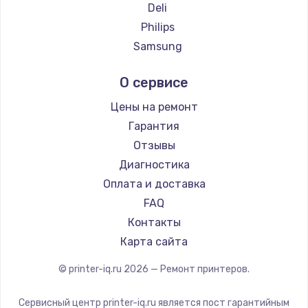
Deli
Philips
Samsung
Kodak
О сервисе
Lexmark
Sharp
Цены на ремонт
TSC
Гарантия
Fujitsu
Отзывы
Godex
Диагностика
Оплата и доставка
FAQ
Контакты
Карта сайта
© printer-iq.ru
2026
— Ремонт принтеров.
Сервисный центр printer-iq.ru является пост гарантийным