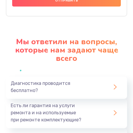
480 руб.
Заказать
Замена дисплея
1350 руб.
Мы ответили на вопросы,
Заказать
которые нам задают чаще
всего
Замена кнопки
510 руб.
Заказать
Диагностика проводится
бесплатно?
Ремонт корпуса
1410 руб.
Есть ли гарантия на услуги
Заказать
ремонта и на используемые
при ремонте комплектующие?
Настройка
480 руб.