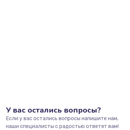
Заказать
Не видит устройство
800 руб.
Заказать
Не печатает
700 руб.
Заказать
Скрипит, трещит
600 руб.
Заказать
У вас остались вопросы?
Если у вас остались вопросы напишите нам,
Переполнен абсорбер
наши специалисты с радостью ответят вам!
300 руб.