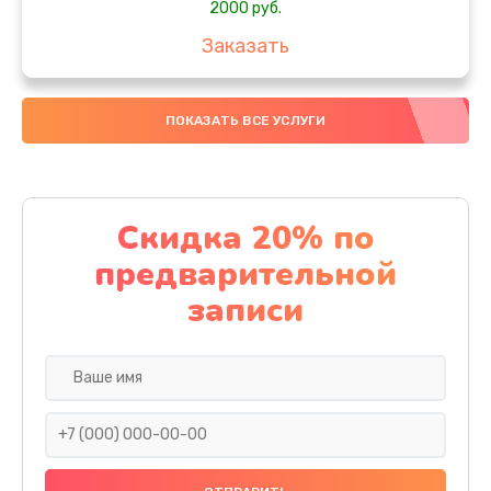
2000 руб.
Заказать
Ремонт после залития
ПОКАЗАТЬ ВСЕ УСЛУГИ
1730 руб.
Заказать
Ремонт электроплаты
Скидка 20% по
1320 руб.
предварительной
Заказать
записи
Замена шнура
540 руб.
Заказать
Замена датчика