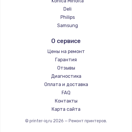
Konica Minolta
Deli
Philips
Samsung
Kodak
О сервисе
Lexmark
Sharp
Цены на ремонт
TSC
Гарантия
Fujitsu
Отзывы
Godex
Диагностика
Оплата и доставка
FAQ
Контакты
Карта сайта
© printer-iq.ru
2026
— Ремонт принтеров.