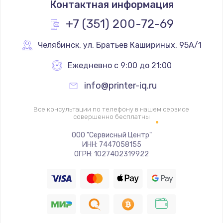
Контактная информация
350 руб.
Заказать
+7 (351) 200-72-69
Ремонт механики сканирующей головки
Челябинск
,
 ул. Братьев Кашириных, 95А/1
1800 руб.
Ежедневно с 9:00 до 21:00
Заказать
info@printer-iq.ru
Ремонт инвертора лампы подсветки
Все консультации по телефону в нашем сервисе
1350 руб.
совершенно бесплатны
Заказать
ООО "Сервисный Центр"
ИНН: 7447058155
ОГРН: 1027402319922
Перепрошивка, восстановление ПО
680 руб.
Заказать
Замена матричного блока