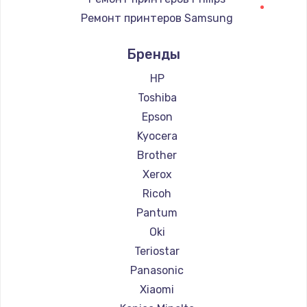
Ремонт принтеров Samsung
Заказать
Ремонт принтеров Kodak
Бренды
Ремонт блока питания
Ремонт принтеров Lexmark
100 руб.
Ремонт принтеров Sharp
HP
Ремонт принтеров TSC
Toshiba
Заказать
Ремонт принтеров Fujitsu
Epson
Ремонт принтеров Godex
Kyocera
Brother
Xerox
Ricoh
Pantum
Oki
Teriostar
Panasonic
Xiaomi