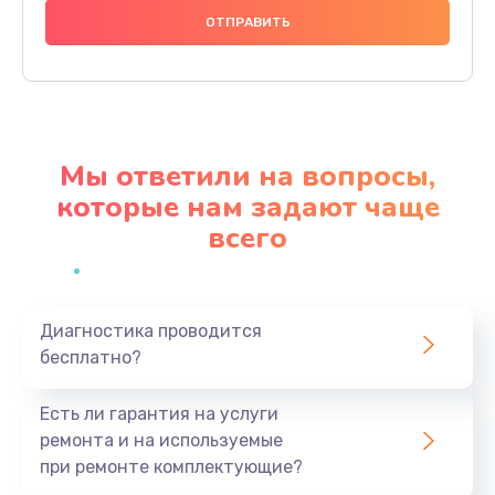
480 руб.
Заказать
Замена дисплея
1350 руб.
Мы ответили на вопросы,
Заказать
которые нам задают чаще
всего
Замена кнопки
510 руб.
Заказать
Диагностика проводится
бесплатно?
Ремонт корпуса
1410 руб.
Есть ли гарантия на услуги
Заказать
ремонта и на используемые
при ремонте комплектующие?
Настройка