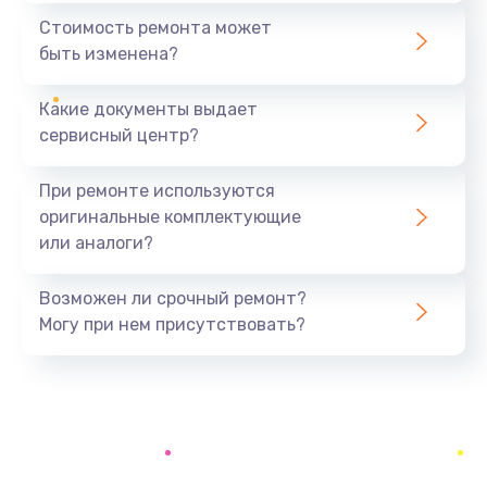
480 руб.
Стоимость ремонта может
быть изменена?
Заказать
Какие документы выдает
Чистка оптической системы
сервисный центр?
880 руб.
Заказать
При ремонте используются
оригинальные комплектующие
Не включается
или аналоги?
800 руб.
Заказать
Возможен ли срочный ремонт?
Могу при нем присутствовать?
Ремонт системной платы
2600 руб.
Заказать
Ремонт электронных узлов