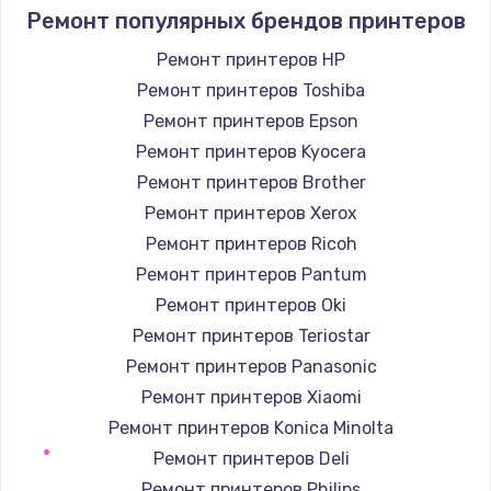
2000 руб.
Ремонт популярных брендов принтеров
Заказать
Ремонт принтеров HP
Ремонт принтеров Toshiba
Комплексная чистка
Ремонт принтеров Epson
600 руб.
Ремонт принтеров Kyocera
Заказать
Ремонт принтеров Brother
Ремонт принтеров Xerox
Замена лампы подсветки
Ремонт принтеров Ricoh
1000 руб.
Ремонт принтеров Pantum
Заказать
Ремонт принтеров Oki
Ремонт принтеров Teriostar
Ремонт блока управления
Ремонт принтеров Panasonic
2000 руб.
Ремонт принтеров Xiaomi
Заказать
Ремонт принтеров Konica Minolta
Ремонт принтеров Deli
Прошивка
Ремонт принтеров Philips
1220 руб.