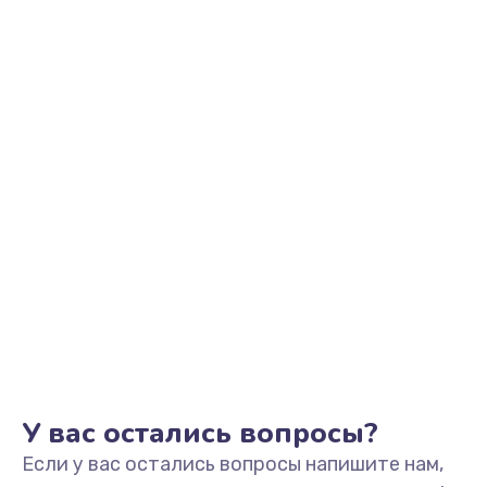
1350 руб.
Заказать
Не видит устройство
800 руб.
Заказать
Не печатает
700 руб.
Заказать
Скрипит, трещит
600 руб.
Заказать
У вас остались вопросы?
Если у вас остались вопросы напишите нам,
Переполнен абсорбер