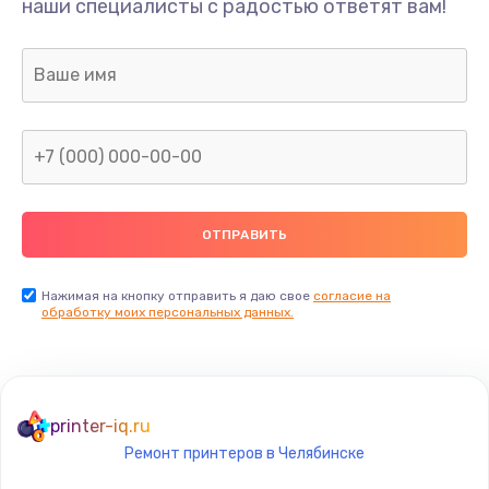
наши специалисты с радостью ответят вам!
300 руб.
Заказать
Не видит бумагу
550 руб.
Заказать
Зажевывает бумагу
500 руб.
Заказать
Нажимая на кнопку отправить я даю свое
согласие на
обработку моих персональных данных.
Не захватывает бумагу
600 руб.
Заказать
printer-iq.ru
Ремонт принтеров в Челябинске
Грязная печать