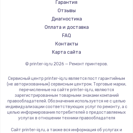
TSC
Гарантия
Fujitsu
Отзывы
Godex
Диагностика
Оплата и доставка
FAQ
Контакты
Карта сайта
© printer-iq.ru
2026
— Ремонт принтеров.
Сервисный центр printer-iq.ru является пост гарантийным
(не авторизованным) сервисным центром. Торговые марки,
перечисленные на сайте printer-iq.ru, являются
зарегистрированным товарными знаками компаний
правообладателей. Обозначения используется не с целью
индивидуализации соответствующих услуг по ремонту, а с
целью информирования потребителей о предоставляемых
услугах в отношении техники правообладателя
Сайт printer-iq.ru, а также вся информация об услугах и