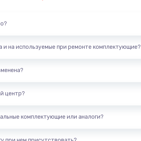
но?
та и на используемые при ремонте комплектующие?
зменена?
й центр?
альные комплектующие или аналоги?
у при нем присутствовать?