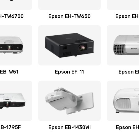
60 мин
3 года
H-TW6700
Epson EH-TW650
Epson E
50 мин
1 год
 датчика
30 мин
1 год
30 мин
1 год
 EB-W51
Epson EF-11
Epson 
20 мин
1 год
а
EB-1795F
Epson EB-1430Wi
Epson E