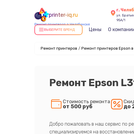
г. Челя
printer-iq.ru
ул. Брать
95А/1
Ремонт принтеров в Челябинске
Цены
О компани
ВЫБЕРИТЕ БРЕНД
Ремонт принтеров
/
Ремонт принтеров Epson в
Ремонт Epson L3
Стоимость ремонта
Ски
от 500 руб
до 
Добро пожаловать в наш сервис по ре
специализируемся на восстановлении