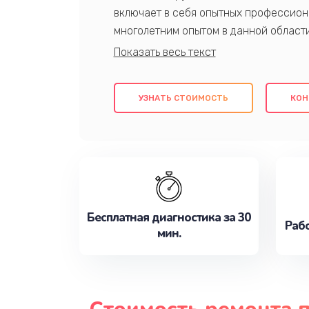
включает в себя опытных профессион
многолетним опытом в данной област
качественный ремонт с использовани
гарантируем качество всех проведенн
клиентам надежное и профессиональн
УЗНАТЬ СТОИМОСТЬ
КОН
потребности наилучшим образом. Не 
сейчас!
Бесплатная диагностика за 30
Рабо
мин.