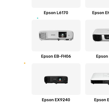
Замена кабеля
Epson L6170
Epson E
Замена датчика приближения
Замена / ремонт инфракрасного
Прошивка
Epson EB-FH06
Epson
Ремонт или замена магнитомер
Epson EX9240
Epson 