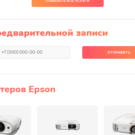
ПОКАЗАТЬ ВСЕ УСЛУГИ
20 мин
2 года
ия
60 мин
1 год
редварительной записи
60 мин
2 года
40 мин
1 год
60 мин
3 года
теров Epson
60 мин
3 года
30 мин
2 года
60 мин
2 года