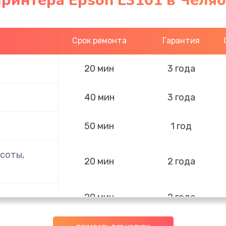
ринтера Epson L3101 в Челя
Срок ремонта
Гарантия
20 мин
3 года
40 мин
3 года
50 мин
1 год
соты,
20 мин
2 года
20 мин
2 года
нок,