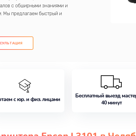
алов с обширными знаниями и
и. Мы предлагаем быстрый и
ем оригинальных компонентов, а также
ых работ. Наша цель - предоставить
ое обслуживание, удовлетворяя их
СУЛЬТАЦИЯ
медлите записаться на ремонт уже
Бесплатный выезд масте
таем с юр. и физ. лицами
40 минут