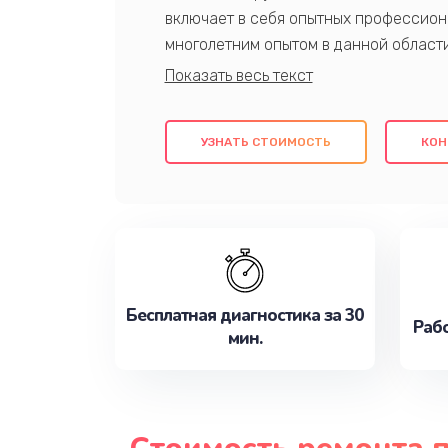
включает в себя опытных профессион
многолетним опытом в данной област
качественный ремонт с использовани
гарантируем качество всех проведенн
клиентам надежное и профессиональн
УЗНАТЬ СТОИМОСТЬ
КОН
потребности наилучшим образом. Не 
сейчас!
Бесплатная диагностика за 30
Рабо
мин.