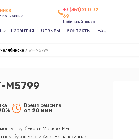
+7 (351) 200-72-
бинск
69
ев Кашириных,
Мобильный номер
и
Гарантия
Отзывы
Контакты
FAQ
 Челябинске
/
WF-M5799
F-M5799
дка
Время ремонта
20%
от 20 мин
монту ноутбуков в Москве. Мы
 ноутбуков марки Aser. Наша команда