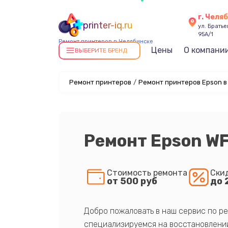
г. Челя
printer-iq.ru
ул. Брать
95А/1
Ремонт принтеров в Челябинске
Цены
О компани
ВЫБЕРИТЕ БРЕНД
Ремонт принтеров
/
Ремонт принтеров Epson в
Ремонт Epson W
Стоимость ремонта
Ски
от 500 руб
до 
Добро пожаловать в наш сервис по ре
специализируемся на восстановлении