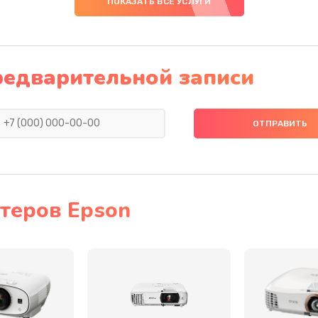
ПОКАЗАТЬ ВСЕ УСЛУГИ
30 мин
3 года
ия
60 мин
3 года
редварительной записи
40 мин
3 года
30 мин
2 года
40 мин
3 года
теров Epson
40 мин
3 года
40 мин
2 года
20 мин
1 год