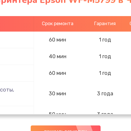
принтера Epson WF-M5799 в 
Срок ремонта
Гарантия
60 мин
1 год
40 мин
1 год
60 мин
1 год
соты,
30 мин
3 года
50 мин
3 года
нок,