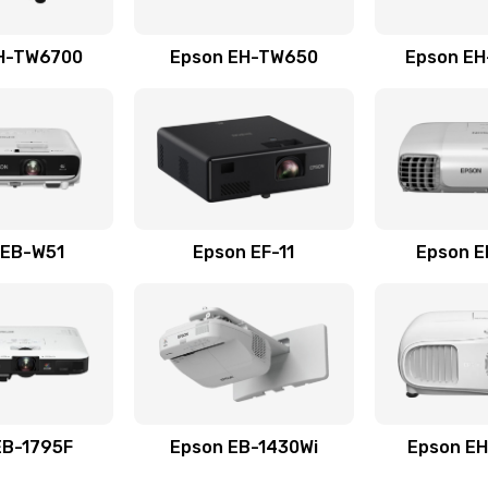
40 мин
2 года
H-TW6700
Epson EH-TW650
Epson E
60 мин
3 года
 датчика
50 мин
2 года
40 мин
1 год
 EB-W51
Epson EF-11
Epson 
50 мин
3 года
а
EB-1795F
Epson EB-1430Wi
Epson E