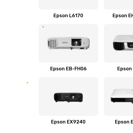
Замена кабеля
Epson L6170
Epson E
Замена датчика приближения
Замена / ремонт инфракрасного
Прошивка
Epson EB-FH06
Epson
Ремонт или замена магнитомер
Epson EX9240
Epson 