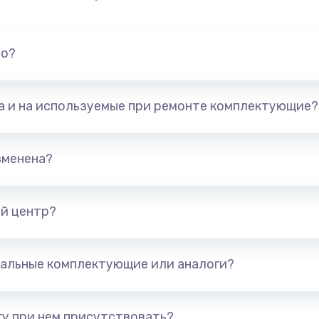
но?
та и на используемые при ремонте комплектующие?
зменена?
й центр?
альные комплектующие или аналоги?
у при нем присутствовать?