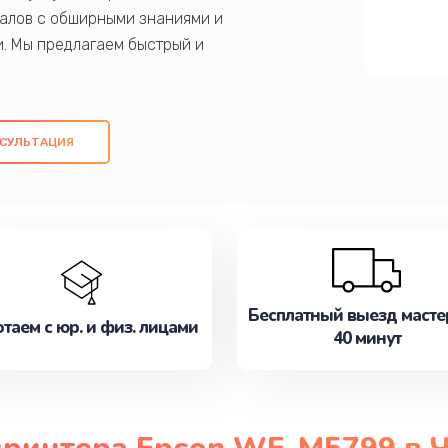
алов с обширными знаниями и
и. Мы предлагаем быстрый и
ем оригинальных компонентов, а также
ых работ. Наша цель - предоставить
ое обслуживание, удовлетворяя их
СУЛЬТАЦИЯ
медлите записаться на ремонт уже
Бесплатный выезд масте
таем с юр. и физ. лицами
40 минут