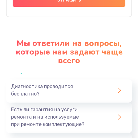
1140 руб.
Заказать
Замена видеочипа
2990 руб.
Мы ответили на вопросы,
Заказать
которые нам задают чаще
всего
Ремонт разъема питания
1090 руб.
Заказать
Диагностика проводится
бесплатно?
Замена видеокарты
2490 руб.
Есть ли гарантия на услуги
Заказать
ремонта и на используемые
при ремонте комплектующие?
Замена жесткого диска
490 руб.