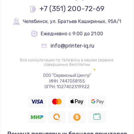
Заказать
+7 (351) 200-72-69
Замена термопасты
Челябинск
,
 ул. Братьев Кашириных, 95А/1
1090 руб.
Ежедневно с 9:00 до 21:00
Заказать
info@printer-iq.ru
Замена шлейфа матрицы
Все консультации по телефону в нашем сервисе
890 руб.
совершенно бесплатны
Заказать
ООО "Сервисный Центр"
ИНН: 7447058155
ОГРН: 1027402319922
Замена экрана
1120 руб.
Заказать
Замена северного моста
2885 руб.
Ремонт популярных брендов принтеров