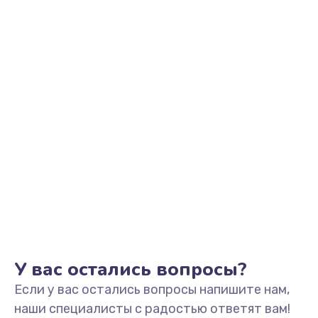
Заказать
Замена корпуса
1190 руб.
Заказать
Замена клавиатуры
690 руб.
Заказать
Замена разъёмов (HDMI, DVI, Дисплей порта)
590 руб.
Заказать
У вас остались вопросы?
Если у вас остались вопросы напишите нам,
Замена USB порта
наши специалисты с радостью ответят вам!
990 руб.