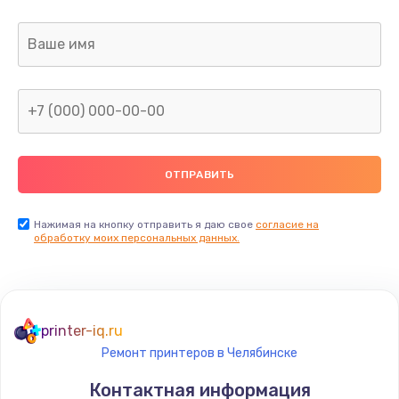
Заказать
Замена микрофона
690 руб.
Заказать
Замена оперативной памяти
690 руб.
Заказать
Нажимая на кнопку отправить я даю свое
согласие на
обработку моих персональных данных.
Замена процессора
1290 руб.
Заказать
printer-iq.ru
Ремонт принтеров в Челябинске
Замена системы охлаждения
Контактная информация
1790 руб.