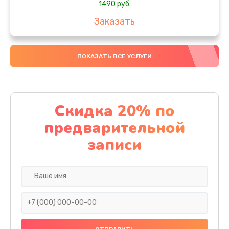
1490 руб.
Заказать
Замена южного моста
ПОКАЗАТЬ ВСЕ УСЛУГИ
2885 руб.
Заказать
Чистка от пыли
Скидка 20% по
1090 руб.
предварительной
Заказать
записи
Настройка ОС
1090 руб.
Заказать
Настройка BIOS