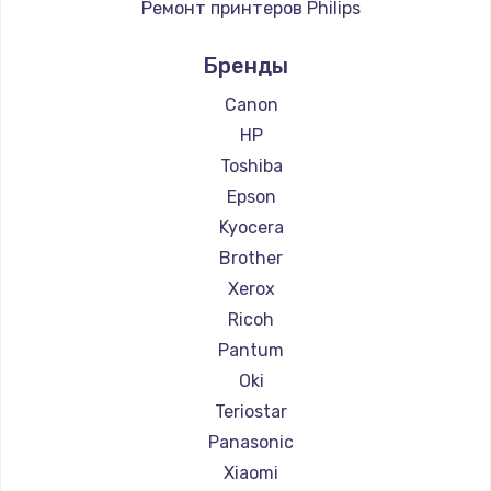
Ремонт принтеров Philips
Заказать
Ремонт принтеров Samsung
Бренды
Ремонт принтеров Kodak
Ремонт принтеров Lexmark
Canon
Ремонт принтеров Sharp
HP
Ремонт принтеров TSC
Toshiba
Ремонт принтеров Godex
Epson
Kyocera
Brother
Xerox
Ricoh
Pantum
Oki
Teriostar
Panasonic
Xiaomi