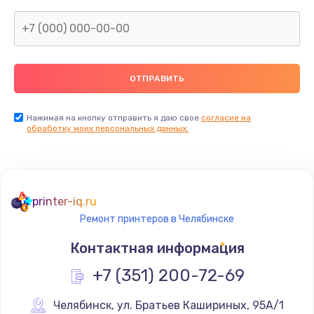
Заказать
Восстановление данных
от 990 руб.
Заказать
Настройка Wi-Fi
Нажимая на кнопку отправить я даю свое
согласие на
обработку моих персональных данных.
от 1195 руб.
Заказать
Чистка от пыли
printer-iq.ru
от 1060 руб.
Ремонт принтеров в Челябинске
Заказать
Контактная информация
Ремонт подсветки
+7 (351) 200-72-69
от 1200 руб.
Челябинск
,
 ул. Братьев Кашириных, 95А/1
Заказать