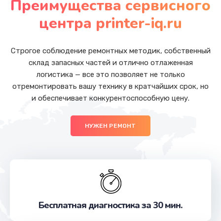
Преимущества сервисного
Заказать
центра printer-iq.ru
Ремонт разъема питания
от 1090 руб.
Строгое соблюдение ремонтных методик, собственный
склад запасных частей и отлично отлаженная
Заказать
логистика — все это позволяет не только
отремонтировать вашу технику в кратчайших срок, но
Замена USB порта
и обеспечивает конкурентоспособную цену.
от 1245 руб.
Заказать
НУЖЕН РЕМОНТ
Замена вебкамеры
от 1495 руб.
Заказать
Замена микрофона
Бесплатная диагностика за 30 мин.
от 1500 руб.