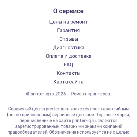
Kodak
О сервисе
Lexmark
Sharp
Цены на ремонт
TSC
Гарантия
Fujitsu
Отзывы
Godex
Диагностика
Оплата и доставка
FAQ
Контакты
Карта сайта
© printer-iq.ru
2026
— Ремонт принтеров.
Сервисный центр printer-iq.ru является пост гарантийным
(не авторизованным) сервисным центром. Торговые марки,
перечисленные на сайте printer-iq.ru, являются
зарегистрированным товарными знаками компаний
правообладателей. Обозначения используется не с целью