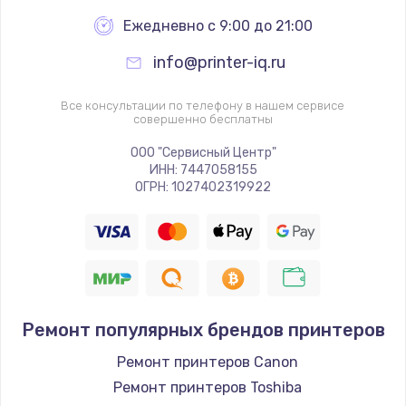
Ежедневно с 9:00 до 21:00
Замена системы охлаждения
info@printer-iq.ru
от 1645 руб.
Заказать
Все консультации по телефону в нашем сервисе
совершенно бесплатны
Замена клавиатуры
ООО "Сервисный Центр"
от 990 руб.
ИНН: 7447058155
ОГРН: 1027402319922
Заказать
Ремонт популярных брендов принтеров
Ремонт принтеров Canon
Ремонт принтеров Toshiba