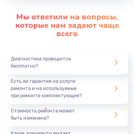
Заказать
Мы ответили на вопросы,
Замена видеокарты
которые нам задают чаще
от 2045 руб.
всего
Заказать
Замена аккумулятора
Диагностика проводится
от 620 руб.
бесплатно?
Заказать
Есть ли гарантия на услуги
Замена корпуса
ремонта и на используемые
от 890 руб.
при ремонте комплектующие?
Заказать
Стоимость ремонта может
быть изменена?
Замена разъёмов (HDMI, DVI, Дисплей порта)
от 390 руб.
Какие документы выдает