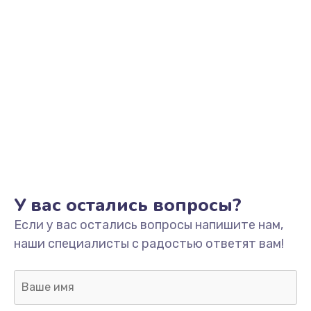
Заказать
Установка драйверов
от 1000 руб.
Заказать
Замена SSD
от 1045 руб.
Заказать
Настройка BIOS
У вас остались вопросы?
от 995 руб.
Если у вас остались вопросы напишите нам,
Заказать
наши специалисты с радостью ответят вам!
Настройка ОС
от 1160 руб.