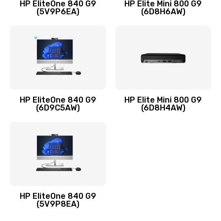
HP EliteOne 840 G9
HP Elite Mini 800 G9
(5V9P6EA)
(6D8H6AW)
Замена разъёмов (HDMI, DVI, Дисплей порта)
390 руб.
Заказать
Замена аккумулятора
620 руб.
HP EliteOne 840 G9
HP Elite Mini 800 G9
Заказать
(6D9C5AW)
(6D8H4AW)
Замена клавиатуры
990 руб.
Заказать
Замена жесткого диска
HP EliteOne 840 G9
745 руб.
(5V9P8EA)
Заказать