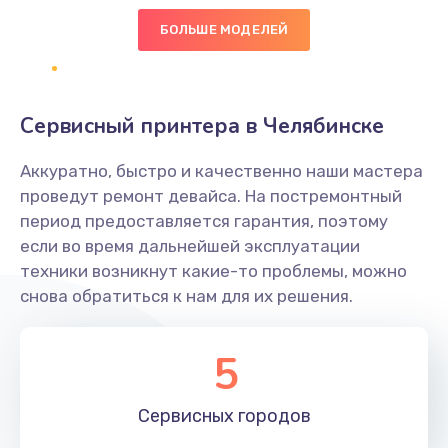
БОЛЬШЕ МОДЕЛЕЙ
Ремонт цепей питания
2500 руб.
Заказать
Сервисный принтера в Челябинске
Замена видеокарты
Аккуратно, быстро и качественно наши мастера
2045 руб.
проведут ремонт девайса. На постремонтный
период предоставляется гарантия, поэтому
Заказать
если во время дальнейшей эксплуатации
техники возникнут какие-то проблемы, можно
Ремонт разъема питания
снова обратиться к нам для их решения.
1090 руб.
Заказать
5
Замена видеочипа
Сервисных
городов
2745 руб.