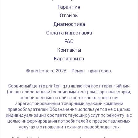
TSC
Гарантия
Fujitsu
Отзывы
Godex
Диагностика
Оплата и доставка
FAQ
Контакты
Карта сайта
© printer-iq.ru
2026
— Ремонт принтеров.
Сервисный центр printer-iq.ru является пост гарантийным
(не авторизованным) сервисным центром. Торговые марки,
перечисленные на сайте printer-iq.ru, являются
зарегистрированным товарными знаками компаний
правообладателей. Обозначения используется не с целью
индивидуализации соответствующих услуг по ремонту, а с
целью информирования потребителей о предоставляемых
услугах в отношении техники правообладателя