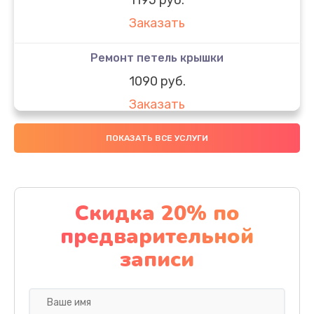
Заказать
Ремонт петель крышки
1090 руб.
Заказать
Замена вебкамеры
ПОКАЗАТЬ ВСЕ УСЛУГИ
1495 руб.
Заказать
Скидка 20% по
Установка драйверов
предварительной
1000 руб.
записи
Заказать
Замена SSD