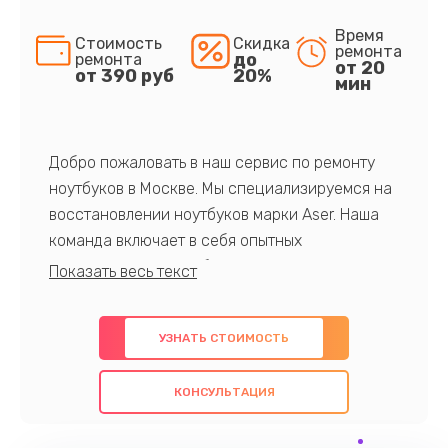
Время
Стоимость
Скидка
ремонта
до
ремонта
от 20
от 390 руб
20%
мин
Добро пожаловать в наш сервис по ремонту
ноутбуков в Москве. Мы специализируемся на
восстановлении ноутбуков марки Aser. Наша
команда включает в себя опытных
профессионалов с обширными знаниями и
многолетним опытом в данной области. Мы
предлагаем быстрый и качественный ремонт с
УЗНАТЬ СТОИМОСТЬ
использованием оригинальных компонентов, а
также гарантируем качество всех
КОНСУЛЬТАЦИЯ
проведенных работ. Наша цель - предоставить
клиентам надежное и профессиональное