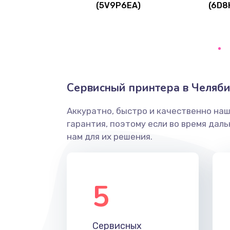
(5V9P6EA)
(6D8
Ремонт цепей питания
Замена видеокарты
Ремонт разъема питания
Сервисный принтера в Челяби
Замена видеочипа
Аккуратно, быстро и качественно на
гарантия, поэтому если во время дал
Настройка BIOS
нам для их решения.
Ремонт подсветки
5
Настройка ОС
Чистка от пыли
Сервисных