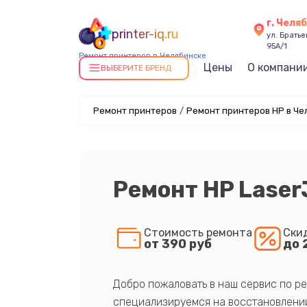
г. Челя
printer-iq.ru
ул. Брать
95А/1
Ремонт принтеров в Челябинске
Цены
О компани
ВЫБЕРИТЕ БРЕНД
Ремонт принтеров
/
Ремонт принтеров HP в Че
Ремонт HP Laser
Стоимость ремонта
Ски
от 390 руб
до 
Добро пожаловать в наш сервис по ре
специализируемся на восстановлении