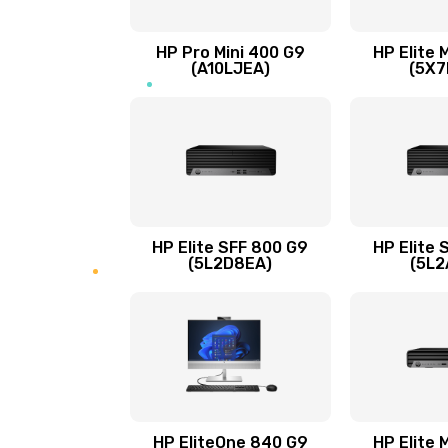
Замена микрофона
HP Pro Mini 400 G9
HP Elite 
(A10LJEA)
(5X7
Замена звуковой карты
Замена USB порта
Замена разъёмов (HDMI, DVI, Ди
порта)
HP Elite SFF 800 G9
HP Elite 
(5L2D8EA)
(5L2
Замена аккумулятора
Замена клавиатуры
Замена жесткого диска
HP EliteOne 840 G9
HP Elite 