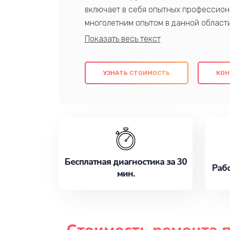
включает в себя опытных профессион
многолетним опытом в данной област
качественный ремонт с использовани
гарантируем качество всех проведенн
клиентам надежное и профессиональн
УЗНАТЬ СТОИМОСТЬ
КОН
потребности наилучшим образом. Не 
сейчас!
Бесплатная диагностика за 30
Рабо
мин.