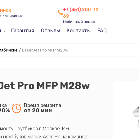
+7 (351) 200-72-
бинск
69
ев Кашириных,
Мобильный номер
и
Гарантия
Отзывы
Контакты
FAQ
лябинске
/
LaserJet Pro MFP M28w
Jet Pro MFP M28w
дка
Время ремонта
20%
от 20 мин
монту ноутбуков в Москве. Мы
 ноутбуков марки Aser. Наша команда