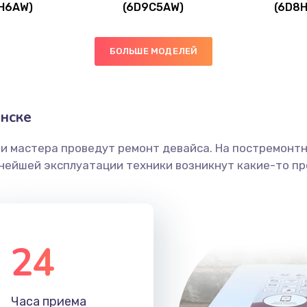
H6AW)
(6D9C5AW)
(6D8
60 мин
2 года
40 мин
3 года
БОЛЬШЕ МОДЕЛЕЙ
30 мин
1 год
нске
50 мин
3 года
ши мастера проведут ремонт девайса. На постремонт
ьнейшей эксплуатации техники возникнут какие-то пр
60 мин
1 год
20 мин
3 года
24
20 мин
2 года
60 мин
3 года
Часа приема