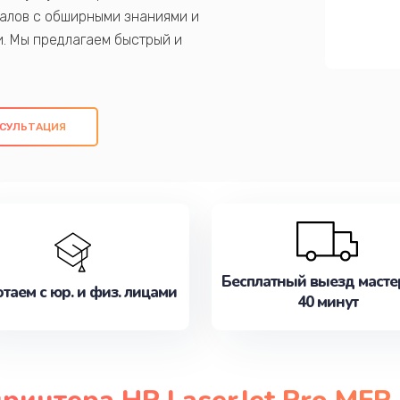
алов с обширными знаниями и
и. Мы предлагаем быстрый и
ем оригинальных компонентов, а также
ых работ. Наша цель - предоставить
ое обслуживание, удовлетворяя их
СУЛЬТАЦИЯ
медлите записаться на ремонт уже
Бесплатный выезд масте
таем с юр. и физ. лицами
40 минут