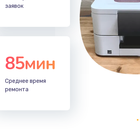
заявок
30 мин
2 года
50 мин
2 года
40 мин
1 год
85мин
30 мин
1 год
60 мин
1 год
Среднее время
ремонта