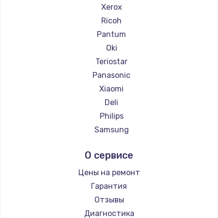
Xerox
Ricoh
Pantum
Oki
Teriostar
Panasonic
Xiaomi
Deli
Philips
Samsung
Kodak
О сервисе
Lexmark
Sharp
Цены на ремонт
TSC
Гарантия
Fujitsu
Отзывы
Godex
Диагностика