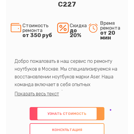
C227
Время
Стоимость
Скидка
ремонта
до
ремонта
от 20
от 350 руб
20%
мин
Добро пожаловать в наш сервис по ремонту
ноутбуков в Москве. Мы специализируемся на
восстановлении ноутбуков марки Aser. Наша
команда включает в себя опытных
профессионалов с обширными знаниями и
многолетним опытом в данной области. Мы
предлагаем быстрый и качественный ремонт с
УЗНАТЬ СТОИМОСТЬ
использованием оригинальных компонентов, а
также гарантируем качество всех
КОНСУЛЬТАЦИЯ
проведенных работ. Наша цель - предоставить