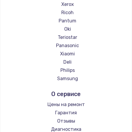
Xerox
Ricoh
Pantum
Oki
Teriostar
Panasonic
Xiaomi
Deli
Philips
Samsung
Kodak
О сервисе
Lexmark
Sharp
Цены на ремонт
TSC
Гарантия
Fujitsu
Отзывы
Godex
Диагностика