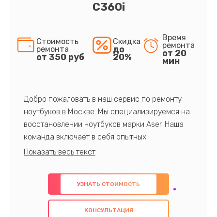
C360i
Время
Стоимость
Скидка
ремонта
до
ремонта
от 20
от 350 руб
20%
мин
Добро пожаловать в наш сервис по ремонту
ноутбуков в Москве. Мы специализируемся на
восстановлении ноутбуков марки Aser. Наша
команда включает в себя опытных
профессионалов с обширными знаниями и
многолетним опытом в данной области. Мы
предлагаем быстрый и качественный ремонт с
УЗНАТЬ СТОИМОСТЬ
использованием оригинальных компонентов, а
также гарантируем качество всех
КОНСУЛЬТАЦИЯ
проведенных работ. Наша цель - предоставить