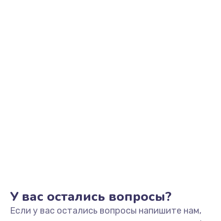
450 руб.
Заказать
Замена вибромотора
550 руб.
Заказать
Замена разъема SIM-карты
550 руб.
Заказать
Ремонт цепи питания
700 руб.
Заказать
У вас остались вопросы?
Если у вас остались вопросы напишите нам,
Замена микрофона