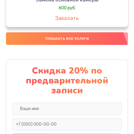
600 руб.
Заказать
Замена передней камеры
ПОКАЗАТЬ ВСЕ УСЛУГИ
550 руб.
Заказать
Замена экрана телефона
Скидка 20% по
950 руб.
предварительной
Заказать
записи
Прошивка смартфона
650 руб.
Заказать
Замена внешнего динамика