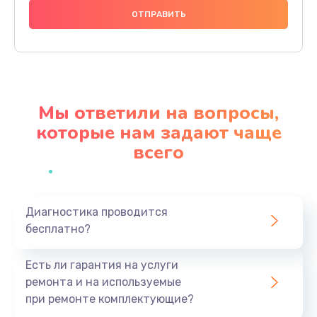
400 руб.
Заказать
Замена внутреннего динамика
650 руб.
Мы ответили на вопросы,
Заказать
которые нам задают чаще
всего
Замена разъёма mini-USB
500 руб.
Заказать
Диагностика проводится
бесплатно?
Замена GSM / WiFi антенны
650 руб.
Есть ли гарантия на услуги
Заказать
ремонта и на используемые
при ремонте комплектующие?
Замена разъема карты памяти