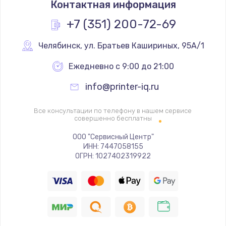
Контактная информация
850 руб.
Заказать
+7 (351) 200-72-69
Замена стекла
Челябинск
,
 ул. Братьев Кашириных, 95А/1
400 руб.
Ежедневно с 9:00 до 21:00
Заказать
info@printer-iq.ru
Замена тачскрина
Все консультации по телефону в нашем сервисе
500 руб.
совершенно бесплатны
Заказать
ООО "Сервисный Центр"
ИНН: 7447058155
ОГРН: 1027402319922
Прошивка / разблокировка
750 руб.
Заказать
Замена разъема питания