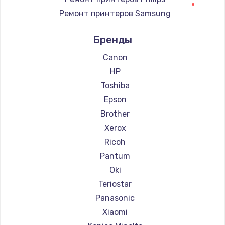
Ремонт принтеров Samsung
Заказать
Ремонт принтеров Kodak
Бренды
Чистка сотового телефона
Ремонт принтеров Lexmark
550 руб.
Ремонт принтеров Sharp
Canon
Ремонт принтеров TSC
HP
Заказать
Ремонт принтеров Fujitsu
Toshiba
Ремонт принтеров Godex
Epson
Brother
Xerox
Ricoh
Pantum
Oki
Teriostar
Panasonic
Xiaomi