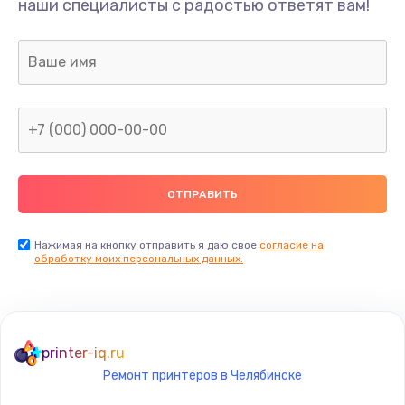
наши специалисты с радостью ответят вам!
500 руб.
Заказать
Замена аккумулятора
700 руб.
Заказать
Замена корпуса
800 руб.
Заказать
Нажимая на кнопку отправить я даю свое
согласие на
обработку моих персональных данных.
Замена задней крышки
550 руб.
Заказать
printer-iq.ru
Ремонт принтеров в Челябинске
Замена контроллера питания