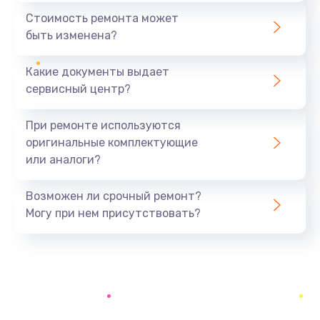
650 руб.
Стоимость ремонта может
быть изменена?
Заказать
Какие документы выдает
Восстановление ОС
сервисный центр?
550 руб.
Заказать
При ремонте используются
оригинальные комплектующие
Настройка программ
или аналоги?
450 руб.
Заказать
Возможен ли срочный ремонт?
Могу при нем присутствовать?
Восстановление загрузки
550 руб.
Заказать
Русификация