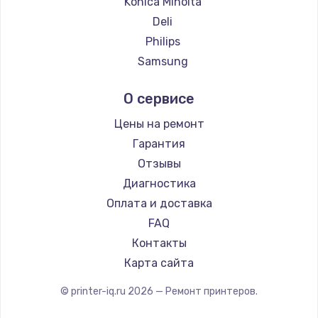
Konica Minolta
Deli
Philips
Samsung
Kodak
О сервисе
Lexmark
Sharp
Цены на ремонт
TSC
Гарантия
Fujitsu
Отзывы
Godex
Диагностика
Оплата и доставка
FAQ
Контакты
Карта сайта
© printer-iq.ru
2026
— Ремонт принтеров.