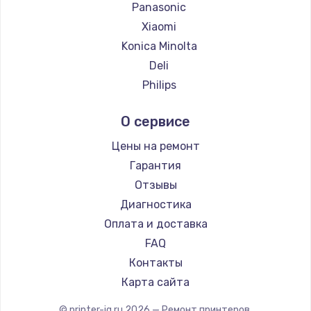
Panasonic
Xiaomi
Konica Minolta
Deli
Philips
Samsung
О сервисе
Kodak
Sharp
Цены на ремонт
TSC
Гарантия
Fujitsu
Отзывы
Godex
Диагностика
Оплата и доставка
FAQ
Контакты
Карта сайта
© printer-iq.ru
2026
— Ремонт принтеров.