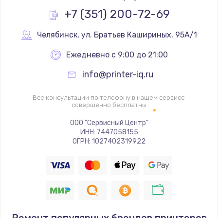
Заказать
+7 (351) 200-72-69
Замена реле
Челябинск
,
 ул. Братьев Кашириных, 95А/1
1000 руб.
Ежедневно с 9:00 до 21:00
Заказать
info@printer-iq.ru
Замена термопредохранителя
Все консультации по телефону в нашем сервисе
700 руб.
совершенно бесплатны
Заказать
ООО "Сервисный Центр"
ИНН: 7447058155
ОГРН: 1027402319922
Замена ТЭНа
2500 руб.
Заказать
Замена шнура
1400 руб.
Ремонт популярных брендов принтеров