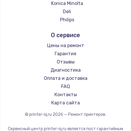
Konica Minolta
Заказать
Deli
Philips
Замена электроконфорки
Samsung
1300 руб.
О сервисе
Kodak
Заказать
Sharp
Цены на ремонт
TSC
Гарантия
Техобслуживание
Fujitsu
Отзывы
900 руб.
Godex
Диагностика
Заказать
Оплата и доставка
FAQ
Установка / подключение / демонтаж
Контакты
1300 руб.
Карта сайта
Заказать
© printer-iq.ru
2026
— Ремонт принтеров.
Прошивка
1400 руб.
Сервисный центр printer-iq.ru является пост гарантийным