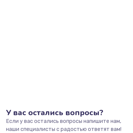
Заказать
Замена видеоадаптера (видеокарты)
1800 руб.
Заказать
Замена, перепайка чипа
1300 руб.
Заказать
Замена HDMI-разъема
650 руб.
Заказать
У вас остались вопросы?
Если у вас остались вопросы напишите нам,
Замена/Pемонт карбюратора
наши специалисты с радостью ответят вам!
1300 руб.