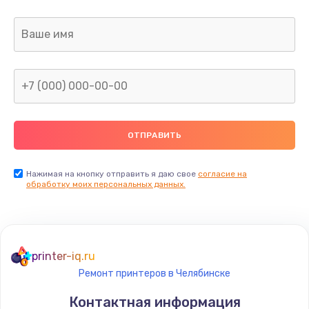
Заказать
Ремонт капиллярной трубки
400 руб.
Заказать
Замена блока питания
1000 руб.
Заказать
Нажимая на кнопку отправить я даю свое
согласие на
обработку моих персональных данных.
Прошивка / разблокировка
900 руб.
Заказать
printer-iq.ru
Ремонт принтеров в Челябинске
Замена термостата
Контактная информация
1200 руб.