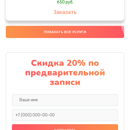
650 руб.
Заказать
Замена аккумулятора
ПОКАЗАТЬ ВСЕ УСЛУГИ
4000 руб.
Заказать
Замена материнской платы
Скидка 20% по
1100 руб.
предварительной
Заказать
записи
Замена масла
750 руб.
Заказать
Замена праймера