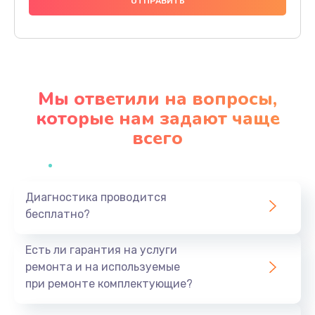
1000 руб.
Заказать
Ремонт материнской платы
4500 руб.
Мы ответили на вопросы,
Заказать
которые нам задают чаще
всего
Профилактическая чистка
1000 руб.
Заказать
Диагностика проводится
бесплатно?
Прошивка BIOS
1920 руб.
Есть ли гарантия на услуги
Заказать
ремонта и на используемые
при ремонте комплектующие?
Замена северного моста
1440 руб.