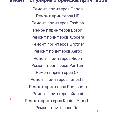
Заказать
Ремонт принтеров Canon
Ремонт принтеров HP
Замена / ремонт электронного модуля
управления
Ремонт принтеров Toshiba
600 руб.
Ремонт принтеров Epson
Заказать
Ремонт принтеров Kyocera
Ремонт принтеров Brother
Замена конфорки
Ремонт принтеров Xerox
1100 руб.
Ремонт принтеров Ricoh
Заказать
Ремонт принтеров Pantum
Ремонт принтеров Oki
Замена платы сенсора
Ремонт принтеров Teriostar
900 руб.
Ремонт принтеров Panasonic
Заказать
Ремонт принтеров Xiaomi
Ремонт принтеров Konica Minolta
Замена регулятора режимов конфорки
Ремонт принтеров Deli
900 руб.