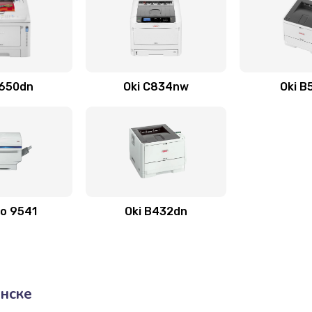
C650dn
Oki C834nw
Oki B
ro 9541
Oki B432dn
нске