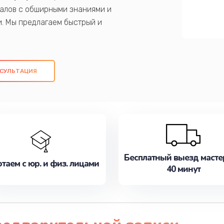
алов с обширными знаниями и
и. Мы предлагаем быстрый и
ем оригинальных компонентов, а также
ых работ. Наша цель - предоставить
ое обслуживание, удовлетворяя их
СУЛЬТАЦИЯ
медлите записаться на ремонт уже
Бесплатный выезд масте
таем с юр. и физ. лицами
40 минут