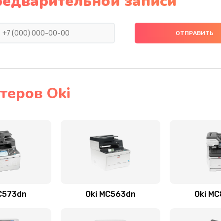
редварительной записи
теров Oki
C573dn
Oki MC563dn
Oki M