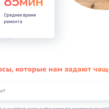
85мин
Среднее время
ремонта
осы, которые нам задают чащ
но?