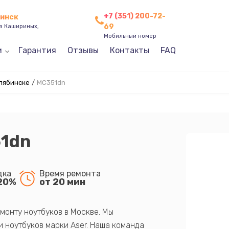
+7 (351) 200-72-
бинск
69
ев Кашириных,
Мобильный номер
и
Гарантия
Отзывы
Контакты
FAQ
елябинске
/
MC351dn
51dn
дка
Время ремонта
20%
от 20 мин
монту ноутбуков в Москве. Мы
 ноутбуков марки Aser. Наша команда