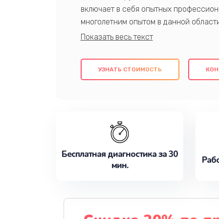
включает в себя опытных профессион
многолетним опытом в данной област
качественный ремонт с использовани
гарантируем качество всех проведенн
клиентам надежное и профессиональн
УЗНАТЬ СТОИМОСТЬ
КОН
потребности наилучшим образом. Не 
сейчас!
Бесплатная диагностика за 30
Рабо
мин.