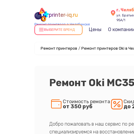
г. Челя
printer-iq.ru
ул. Брать
95А/1
Ремонт принтеров в Челябинске
Цены
О компани
ВЫБЕРИТЕ БРЕНД
Ремонт принтеров
/
Ремонт принтеров Oki в Ч
Ремонт Oki MC3
Стоимость ремонта
Ски
от 350 руб
до 
Добро пожаловать в наш сервис по ре
специализируемся на восстановлении