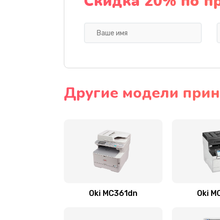
Скидка 20% по п
Другие модели прин
Oki MC361dn
Oki M