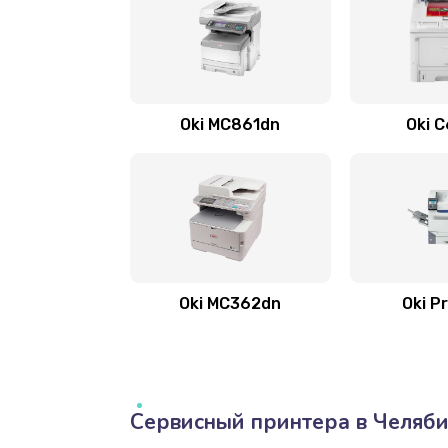
Oki MC861dn
Oki 
Oki MC362dn
Oki P
Сервисный принтера в Челяби