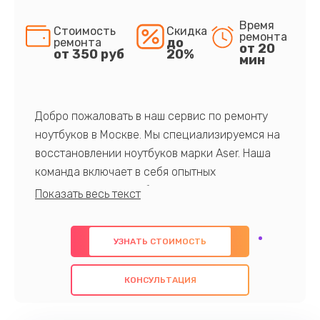
Время
Стоимость
Скидка
ремонта
до
ремонта
от 20
от 350 руб
20%
мин
Добро пожаловать в наш сервис по ремонту
ноутбуков в Москве. Мы специализируемся на
восстановлении ноутбуков марки Aser. Наша
команда включает в себя опытных
профессионалов с обширными знаниями и
многолетним опытом в данной области. Мы
предлагаем быстрый и качественный ремонт с
УЗНАТЬ СТОИМОСТЬ
использованием оригинальных компонентов, а
также гарантируем качество всех
КОНСУЛЬТАЦИЯ
проведенных работ. Наша цель - предоставить
клиентам надежное и профессиональное