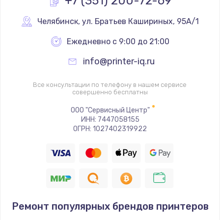
+7 (351) 200-72-69
Замена реле
Челябинск
,
 ул. Братьев Кашириных, 95А/1
1000 руб.
Ежедневно с 9:00 до 21:00
Заказать
info@printer-iq.ru
Замена термопредохранителя
Все консультации по телефону в нашем сервисе
700 руб.
совершенно бесплатны
Заказать
ООО "Сервисный Центр"
ИНН: 7447058155
ОГРН: 1027402319922
Замена ТЭНа
2500 руб.
Заказать
Замена шнура
1400 руб.
Ремонт популярных брендов принтеров
Заказать