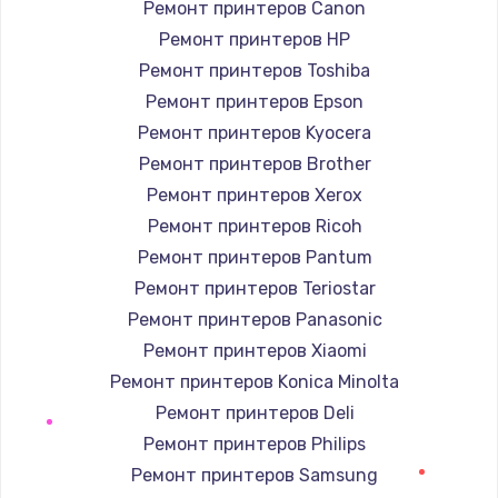
Ремонт принтеров Canon
Ремонт принтеров HP
Замена / ремонт электронного модуля
управления
Ремонт принтеров Toshiba
600 руб.
Ремонт принтеров Epson
Заказать
Ремонт принтеров Kyocera
Ремонт принтеров Brother
Замена конфорки
Ремонт принтеров Xerox
1100 руб.
Ремонт принтеров Ricoh
Заказать
Ремонт принтеров Pantum
Ремонт принтеров Teriostar
Замена платы сенсора
Ремонт принтеров Panasonic
900 руб.
Ремонт принтеров Xiaomi
Заказать
Ремонт принтеров Konica Minolta
Ремонт принтеров Deli
Замена регулятора режимов конфорки
Ремонт принтеров Philips
900 руб.
Ремонт принтеров Samsung