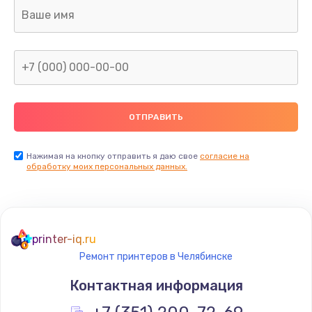
Ремонт капиллярной трубки
400 руб.
Заказать
Замена блока питания
1000 руб.
Заказать
Нажимая на кнопку отправить я даю свое
согласие на
обработку моих персональных данных.
Прошивка / разблокировка
900 руб.
Заказать
printer-iq.ru
Ремонт принтеров в Челябинске
Замена термостата
Контактная информация
1200 руб.
Заказать