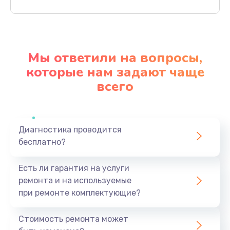
Заказать
Ремонт материнской платы
4500 руб.
Мы ответили на вопросы,
Заказать
которые нам задают чаще
всего
Профилактическая чистка
1000 руб.
Заказать
Диагностика проводится
бесплатно?
Прошивка BIOS
1920 руб.
Есть ли гарантия на услуги
Заказать
ремонта и на используемые
при ремонте комплектующие?
Замена северного моста
1440 руб.
Стоимость ремонта может