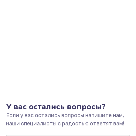
Заказать
Замена видеоадаптера (видеокарты)
1800 руб.
Заказать
Замена, перепайка чипа
1300 руб.
Заказать
Замена HDMI-разъема
650 руб.
Заказать
У вас остались вопросы?
Если у вас остались вопросы напишите нам,
Замена/Pемонт карбюратора
наши специалисты с радостью ответят вам!
1300 руб.
Заказать