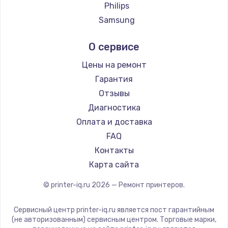
Заказать
Philips
Samsung
Замена электроконфорки
Kodak
1300 руб.
О сервисе
Lexmark
Заказать
Sharp
Цены на ремонт
TSC
Гарантия
Техобслуживание
Fujitsu
Отзывы
900 руб.
Godex
Диагностика
Заказать
Оплата и доставка
FAQ
Установка / подключение / демонтаж
Контакты
1300 руб.
Карта сайта
Заказать
© printer-iq.ru
2026
— Ремонт принтеров.
Прошивка
1400 руб.
Сервисный центр printer-iq.ru является пост гарантийным
(не авторизованным) сервисным центром. Торговые марки,
Заказать