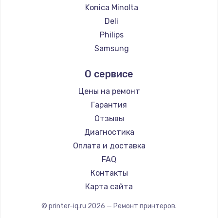
Konica Minolta
Deli
Philips
Samsung
Kodak
О сервисе
Lexmark
Sharp
Цены на ремонт
TSC
Гарантия
Fujitsu
Отзывы
Godex
Диагностика
Оплата и доставка
FAQ
Контакты
Карта сайта
© printer-iq.ru
2026
— Ремонт принтеров.