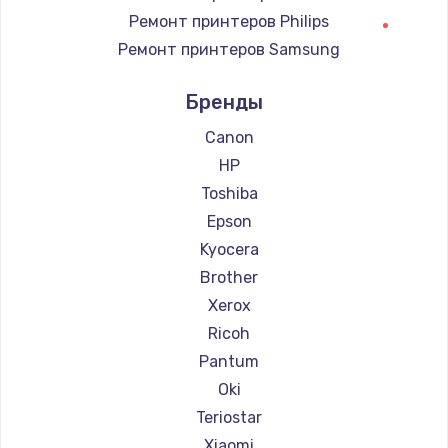
Ремонт принтеров Philips
3650 руб.
Ремонт принтеров Samsung
Заказать
Ремонт принтеров Kodak
Бренды
Ремонт принтеров Lexmark
Ремонт принтеров Sharp
Canon
Ремонт принтеров TSC
HP
Ремонт принтеров Fujitsu
Toshiba
Ремонт принтеров Godex
Epson
Kyocera
Brother
Xerox
Ricoh
Pantum
Oki
Teriostar
Xiaomi