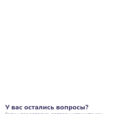
Замена трубок гидравлики
850 руб.
Заказать
Ремонт клапана термоблока
800 руб.
Заказать
Замена двигателя кофемолки
1500 руб.
Заказать
Замена прокладок
1250 руб.
Заказать
У вас остались вопросы?