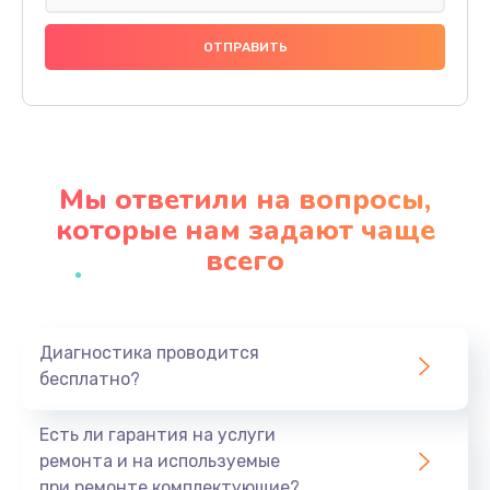
Замена панелей
1250 руб.
Заказать
Ремонт термостата
1600 руб.
Мы ответили на вопросы,
Заказать
которые нам задают чаще
всего
Замена клапана термоблока
1800 руб.
Заказать
Диагностика проводится
бесплатно?
Ремонт датчика воды
1900 руб.
Есть ли гарантия на услуги
Заказать
ремонта и на используемые
при ремонте комплектующие?