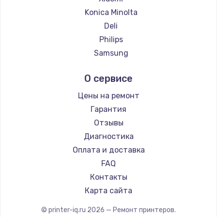
Konica Minolta
Deli
Philips
Samsung
Kodak
О сервисе
Lexmark
Sharp
Цены на ремонт
TSC
Гарантия
Fujitsu
Отзывы
Godex
Диагностика
Оплата и доставка
FAQ
Контакты
Карта сайта
© printer-iq.ru
2026
— Ремонт принтеров.