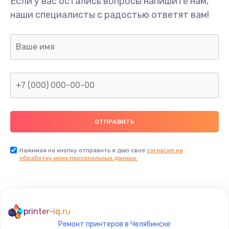
Если у вас остались вопросы напишите нам,
Замена мультиклапана
наши специалисты с радостью ответят вам!
3000 руб.
Заказать
Ремонт двигателя кофемолки
1000 руб.
Заказать
Ремонт помпы
2650 руб.
Заказать
Нажимая на кнопку отправить я даю свое
согласие на
обработку моих персональных данных.
Замена уплотнителя
750 руб.
Заказать
printer-iq.ru
Ремонт принтеров в Челябинске