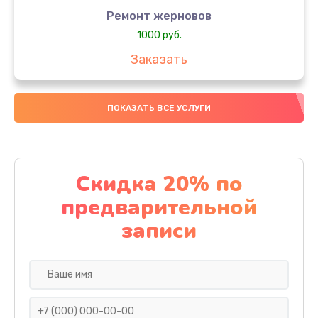
Ремонт жерновов
1000 руб.
Заказать
Замена колец
ПОКАЗАТЬ ВСЕ УСЛУГИ
1250 руб.
Заказать
Замена скобок
Скидка 20% по
1250 руб.
предварительной
Заказать
записи
Замена пластмассовых элементов корпуса
1250 руб.
Заказать