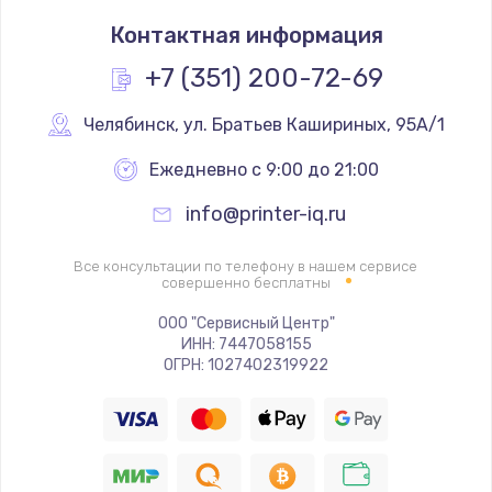
Ремонт платы управления
Контактная информация
3500 руб.
Заказать
+7 (351) 200-72-69
Перепрошивка
Челябинск
,
 ул. Братьев Кашириных, 95А/1
3650 руб.
Ежедневно с 9:00 до 21:00
Заказать
info@printer-iq.ru
Замена жерновов
Все консультации по телефону в нашем сервисе
2500 руб.
совершенно бесплатны
Заказать
ООО "Сервисный Центр"
ИНН: 7447058155
ОГРН: 1027402319922
Ремонт дренажного клапана
2300 руб.
Заказать
Полный ремонт заварочного блока