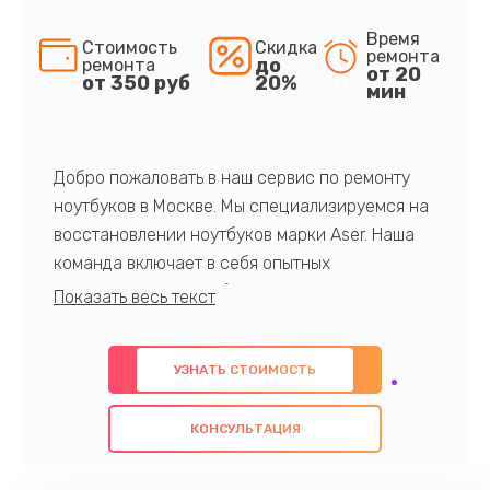
Время
Стоимость
Скидка
ремонта
до
ремонта
от 20
от 350 руб
20%
мин
Добро пожаловать в наш сервис по ремонту
ноутбуков в Москве. Мы специализируемся на
восстановлении ноутбуков марки Aser. Наша
команда включает в себя опытных
профессионалов с обширными знаниями и
многолетним опытом в данной области. Мы
предлагаем быстрый и качественный ремонт с
УЗНАТЬ СТОИМОСТЬ
использованием оригинальных компонентов, а
также гарантируем качество всех
КОНСУЛЬТАЦИЯ
проведенных работ. Наша цель - предоставить
клиентам надежное и профессиональное