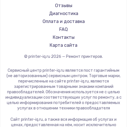
Fujitsu
Отзывы
Godex
Диагностика
Оплата и доставка
FAQ
Контакты
Карта сайта
© printer-iq.ru
2026
— Ремонт принтеров.
Сервисный центр printer-iq.ru является пост гарантийным
(не авторизованным) сервисным центром. Торговые марки,
перечисленные на сайте printer-iq.ru, являются
зарегистрированным товарными знаками компаний
правообладателей. Обозначения используется не с целью
индивидуализации соответствующих услуг по ремонту, а с
целью информирования потребителей о предоставляемых
услугах в отношении техники правообладателя
Сайт printer-iq.ru, а также вся информация об услугах и
ценах, предоставленная на нём, носит исключительно