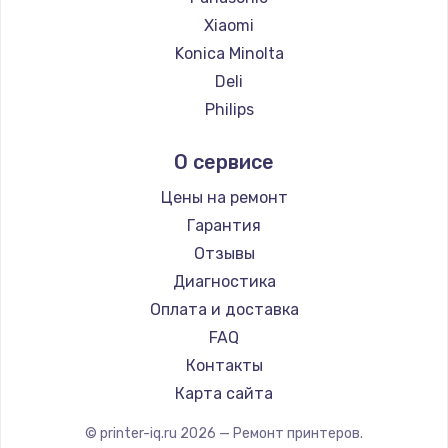
Замена температурного датчика
Xiaomi
2500 руб.
Konica Minolta
Заказать
Deli
Philips
Замена электроконфорки
Samsung
1300 руб.
О сервисе
Kodak
Заказать
Lexmark
Цены на ремонт
Sharp
Гарантия
Техобслуживание
TSC
Отзывы
900 руб.
Fujitsu
Диагностика
Заказать
Godex
Оплата и доставка
FAQ
Установка / подключение / демонтаж
Контакты
1300 руб.
Карта сайта
Заказать
© printer-iq.ru
2026
— Ремонт принтеров.