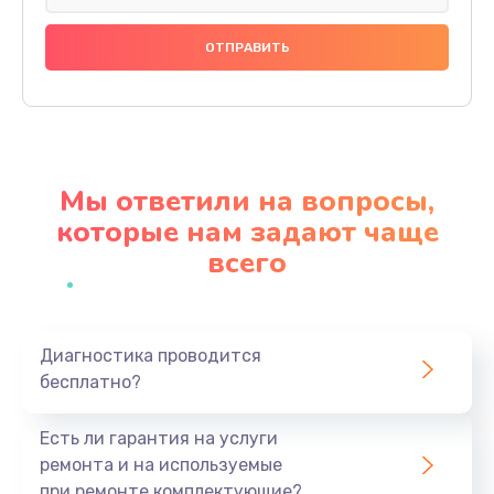
Замена праймера
1000 руб.
Заказать
Ремонт материнской платы
4500 руб.
Мы ответили на вопросы,
Заказать
которые нам задают чаще
всего
Профилактическая чистка
1000 руб.
Заказать
Диагностика проводится
бесплатно?
Прошивка BIOS
1920 руб.
Есть ли гарантия на услуги
Заказать
ремонта и на используемые
при ремонте комплектующие?