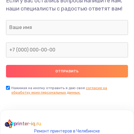
Если у вас остались вопросы напишите нам,
Замена/Pемонт карбюратора
наши специалисты с радостью ответят вам!
1300 руб.
Заказать
Ремонт капиллярной трубки
400 руб.
Заказать
Замена блока питания
1000 руб.
Заказать
Нажимая на кнопку отправить я даю свое
согласие на
обработку моих персональных данных.
Прошивка / разблокировка
900 руб.
Заказать
printer-iq.ru
Ремонт принтеров в Челябинске