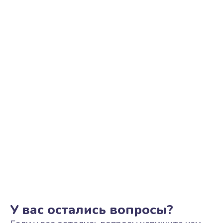
Ремонт цепи питания
2500 руб.
Заказать
Замена видеоадаптера (видеокарты)
1800 руб.
Заказать
Замена, перепайка чипа
1300 руб.
Заказать
Замена HDMI-разъема
650 руб.
Заказать
У вас остались вопросы?