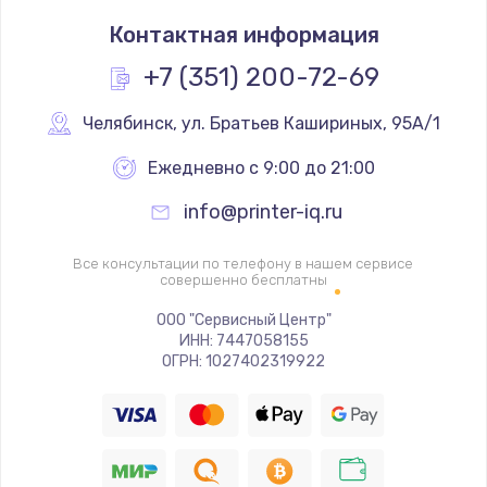
Замена термостата
Контактная информация
1200 руб.
Заказать
+7 (351) 200-72-69
Замена реле
Челябинск
,
 ул. Братьев Кашириных, 95А/1
1000 руб.
Ежедневно с 9:00 до 21:00
Заказать
info@printer-iq.ru
Замена термопредохранителя
Все консультации по телефону в нашем сервисе
700 руб.
совершенно бесплатны
Заказать
ООО "Сервисный Центр"
ИНН: 7447058155
ОГРН: 1027402319922
Замена ТЭНа
2500 руб.
Заказать
Замена шнура