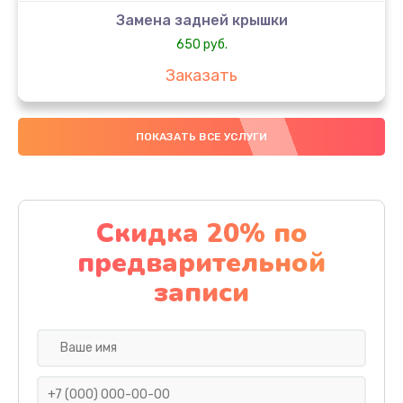
Замена задней крышки
650 руб.
Заказать
Замена аккумулятора
ПОКАЗАТЬ ВСЕ УСЛУГИ
4000 руб.
Заказать
Замена материнской платы
Скидка 20% по
1100 руб.
предварительной
Заказать
записи
Замена масла
750 руб.
Заказать