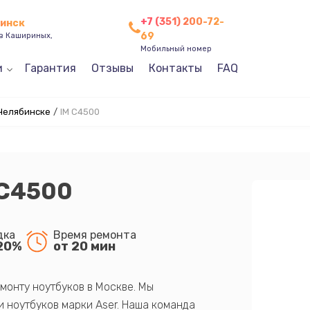
+7 (351) 200-72-
бинск
69
ев Кашириных,
Мобильный номер
и
Гарантия
Отзывы
Контакты
FAQ
 Челябинске
/
IM C4500
 C4500
дка
Время ремонта
20%
от 20 мин
монту ноутбуков в Москве. Мы
 ноутбуков марки Aser. Наша команда