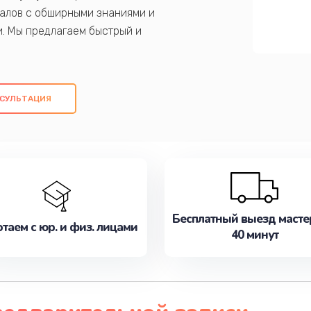
алов с обширными знаниями и
и. Мы предлагаем быстрый и
ем оригинальных компонентов, а также
ых работ. Наша цель - предоставить
ое обслуживание, удовлетворяя их
СУЛЬТАЦИЯ
медлите записаться на ремонт уже
Бесплатный выезд масте
таем с юр. и физ. лицами
40 минут