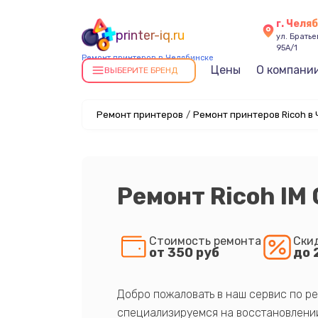
г. Челя
printer-iq.ru
ул. Брать
95А/1
Ремонт принтеров в Челябинске
Цены
О компани
ВЫБЕРИТЕ БРЕНД
Ремонт принтеров
/
Ремонт принтеров Ricoh в
Ремонт Ricoh IM
Стоимость ремонта
Ски
от 350 руб
до 
Добро пожаловать в наш сервис по ре
специализируемся на восстановлении