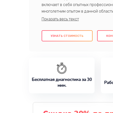
включает в себя опытных профессион
многолетним опытом в данной област
качественный ремонт с использовани
гарантируем качество всех проведенн
клиентам надежное и профессиональн
УЗНАТЬ СТОИМОСТЬ
КОН
потребности наилучшим образом. Не 
сейчас!
Бесплатная диагностика за 30
Рабо
мин.