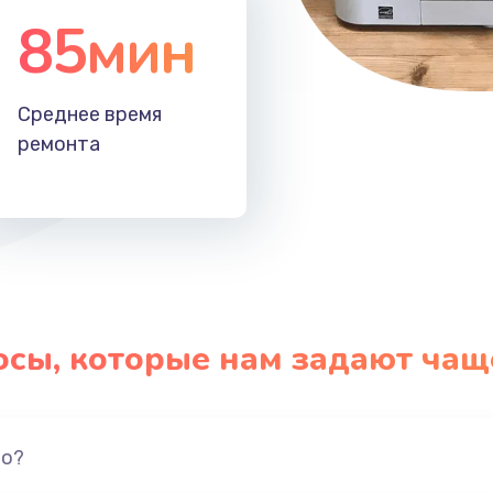
85мин
Среднее время
ремонта
осы, которые нам задают чащ
но?