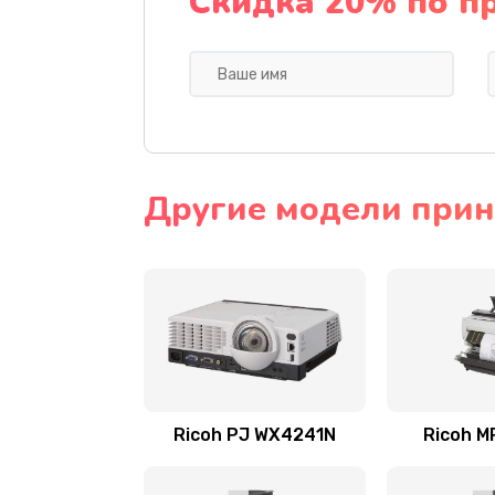
Скидка 20% по п
Другие модели прин
Ricoh PJ WX4241N
Ricoh M