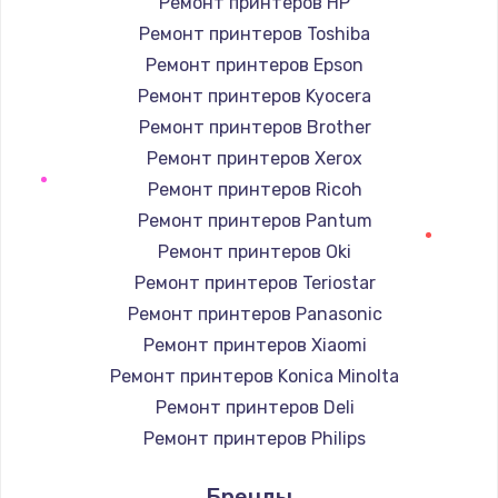
Ремонт принтеров HP
Заказать
Ремонт принтеров Toshiba
Ремонт принтеров Epson
Ремонт электроплаты
Ремонт принтеров Kyocera
от 1200 руб.
Ремонт принтеров Brother
Заказать
Ремонт принтеров Xerox
Ремонт принтеров Ricoh
Ремонт корпуса
Ремонт принтеров Pantum
от 1250 руб.
Ремонт принтеров Oki
Заказать
Ремонт принтеров Teriostar
Ремонт принтеров Panasonic
Настройка Wi-Fi
Ремонт принтеров Xiaomi
от 1040 руб.
Ремонт принтеров Konica Minolta
Заказать
Ремонт принтеров Deli
Ремонт принтеров Philips
Ремонт цепей питания
Ремонт принтеров Kodak
от 2500 руб.
Бренды