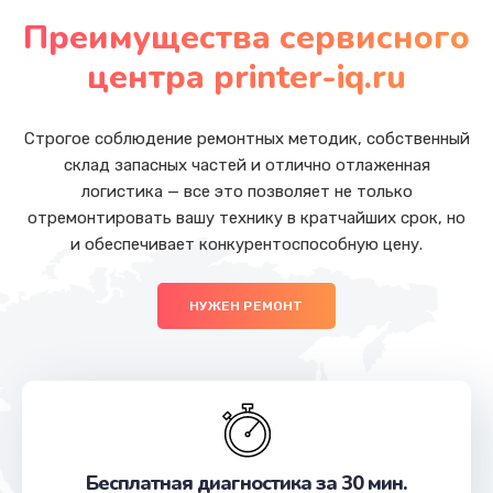
от 5500 руб.
Преимущества сервисного
Заказать
центра printer-iq.ru
Замена аккумулятора (батареи)
от 1500 руб.
Строгое соблюдение ремонтных методик, собственный
склад запасных частей и отлично отлаженная
Заказать
логистика — все это позволяет не только
отремонтировать вашу технику в кратчайших срок, но
Чистка от пыли
и обеспечивает конкурентоспособную цену.
от 990 руб.
Заказать
НУЖЕН РЕМОНТ
Замена вебкамеры
от 1490 руб.
Заказать
Замена динамиков
Бесплатная диагностика за 30 мин.