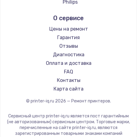
Philips
Заказать
Kodak
О сервисе
Замена SSD
Lexmark
от 1190 руб.
Sharp
Цены на ремонт
TSC
Заказать
Гарантия
Fujitsu
Отзывы
Увеличение оперативной памяти
Godex
Диагностика
от 1100 руб.
Оплата и доставка
Заказать
FAQ
Контакты
Настройка BIOS
Карта сайта
от 910 руб.
© printer-iq.ru
2026
— Ремонт принтеров.
Заказать
Сервисный центр printer-iq.ru является пост гарантийным
Настройка ОС
(не авторизованным) сервисным центром. Торговые марки,
перечисленные на сайте printer-iq.ru, являются
от 1320 руб.
зарегистрированным товарными знаками компаний