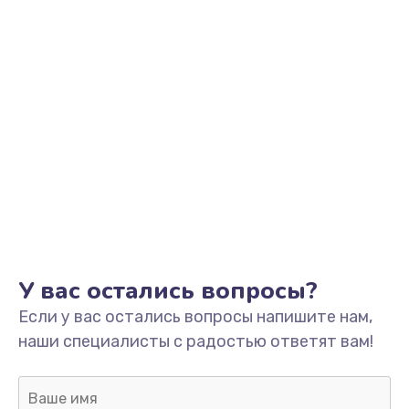
Заказать
Замена системы охлаждения
от 1600 руб.
Заказать
Замена HDMI
от 1450 руб.
Заказать
Замена крышки ноутбука
У вас остались вопросы?
от 1750 руб.
Если у вас остались вопросы напишите нам,
Заказать
наши специалисты с радостью ответят вам!
Замена корпуса
от 2195 руб.