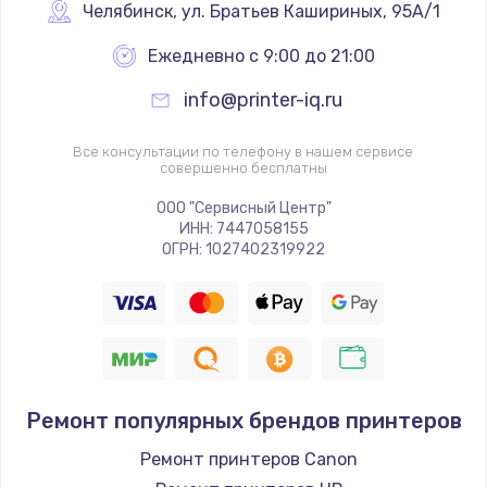
Челябинск
,
 ул. Братьев Кашириных, 95А/1
Заказать
Ежедневно с 9:00 до 21:00
Замена клавиатуры
info@printer-iq.ru
от 990 руб.
Заказать
Все консультации по телефону в нашем сервисе
совершенно бесплатны
Ремонт после залития
ООО "Сервисный Центр"
от 2000 руб.
ИНН: 7447058155
ОГРН: 1027402319922
Заказать
Замена дисплея
от 2200 руб.
Заказать
Ремонт популярных брендов принтеров
Прошивка
Ремонт принтеров Canon
от 1400 руб.