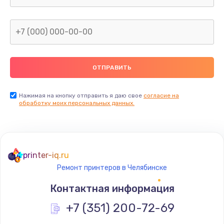
Заказать
Замена тачпада
от 1740 руб.
Заказать
Замена северного моста
Нажимая на кнопку отправить я даю свое
согласие на
обработку моих персональных данных.
от 2960 руб.
Заказать
Замена южного моста
printer-iq.ru
от 2960 руб.
Ремонт принтеров в Челябинске
Заказать
Контактная информация
Ремонт петель крышки
+7 (351) 200-72-69
от 1195 руб.