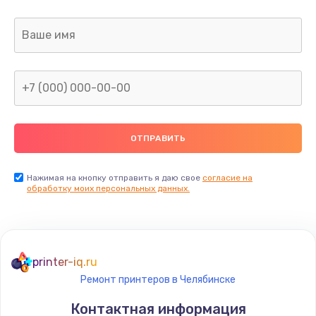
Заказать
Замена аудио разъема телефона
1330 руб.
Заказать
Замена разъема/гнезда зарядки телефона
395 руб.
Заказать
Нажимая на кнопку отправить я даю свое
согласие на
обработку моих персональных данных.
Замена задней крышки телефона
224 руб.
Заказать
printer-iq.ru
Ремонт принтеров в Челябинске
Замена корпуса телефона
Контактная информация
448 руб.