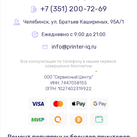
Заказать
+7 (351) 200-72-69
Замена камеры телефона
Челябинск
,
 ул. Братьев Кашириных, 95А/1
293 руб.
Ежедневно с 9:00 до 21:00
Заказать
info@printer-iq.ru
Замена динамика телефона
Все консультации по телефону в нашем сервисе
709 руб.
совершенно бесплатны
Заказать
ООО "Сервисный Центр"
ИНН: 7447058155
ОГРН: 1027402319922
Замена микрофона телефона
529 руб.
Заказать
Замена шлейфа матрицы телефона
709 руб.
Ремонт популярных брендов принтеров