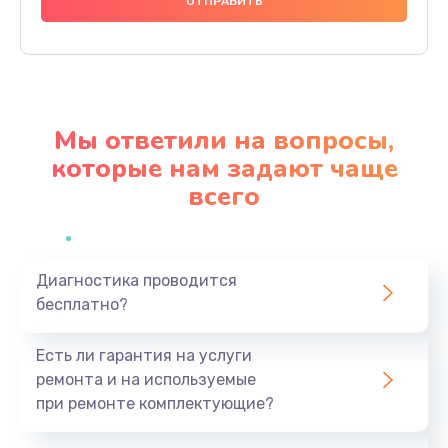
666 руб.
Заказать
Замена микросхем питания телефона
285 руб.
Мы ответили на вопросы,
Заказать
которые нам задают чаще
всего
Замена процессора телефона
587 руб.
Заказать
Диагностика проводится
бесплатно?
Восстановление данных телефона
554 руб.
Есть ли гарантия на услуги
Заказать
ремонта и на используемые
при ремонте комплектующие?
Русификация телефона
386 руб.