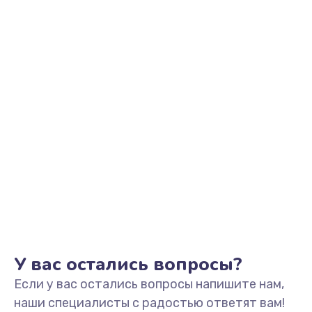
Заказать
Разблокировка телефона
226 руб.
Заказать
Замена держателя SIM-карты телефона
679 руб.
Заказать
Ультразвуковая чистка телефона
554 руб.
Заказать
У вас остались вопросы?
Если у вас остались вопросы напишите нам,
Замена USB-разъема (micro-usb) телефона
наши специалисты с радостью ответят вам!
377 руб.