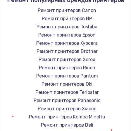
Заказать
Ремонт принтеров Canon
Ремонт принтеров HP
Замена шлейфа кнопок телефона
Ремонт принтеров Toshiba
812 руб.
Ремонт принтеров Epson
Заказать
Ремонт принтеров Kyocera
Ремонт принтеров Brother
Замена шлейфа аудио телефона
Ремонт принтеров Xerox
318 руб.
Ремонт принтеров Ricoh
Заказать
Ремонт принтеров Pantum
Ремонт принтеров Oki
Замена системной / материнской платы
телефона
Ремонт принтеров Teriostar
908 руб.
Ремонт принтеров Panasonic
Заказать
Ремонт принтеров Xiaomi
Ремонт принтеров Konica Minolta
Восстановление цепей питания телефона
Ремонт принтеров Deli
2281 руб.