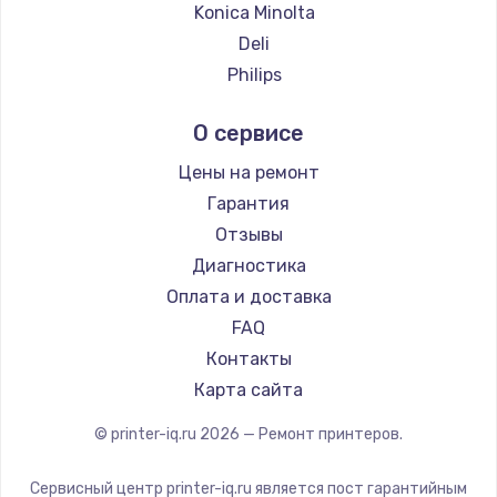
Konica Minolta
Deli
Philips
Samsung
О сервисе
Kodak
Lexmark
Цены на ремонт
TSC
Гарантия
Fujitsu
Отзывы
Godex
Диагностика
Оплата и доставка
FAQ
Контакты
Карта сайта
© printer-iq.ru
2026
— Ремонт принтеров.
Сервисный центр printer-iq.ru является пост гарантийным