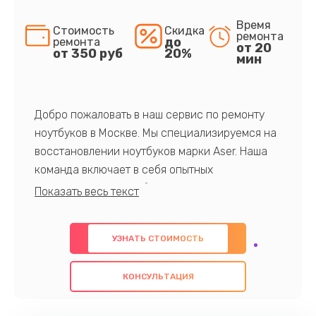
Время
Стоимость
Скидка
ремонта
до
ремонта
от 20
от 350 руб
20%
мин
Добро пожаловать в наш сервис по ремонту
ноутбуков в Москве. Мы специализируемся на
восстановлении ноутбуков марки Aser. Наша
команда включает в себя опытных
профессионалов с обширными знаниями и
многолетним опытом в данной области. Мы
предлагаем быстрый и качественный ремонт с
УЗНАТЬ СТОИМОСТЬ
использованием оригинальных компонентов, а
также гарантируем качество всех
КОНСУЛЬТАЦИЯ
проведенных работ. Наша цель - предоставить
клиентам надежное и профессиональное