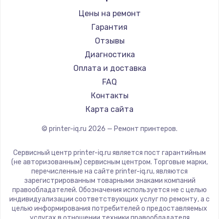
Sharp
Цены на ремонт
TSC
Гарантия
Fujitsu
Отзывы
Godex
Диагностика
Оплата и доставка
FAQ
Контакты
Карта сайта
© printer-iq.ru
2026
— Ремонт принтеров.
Сервисный центр printer-iq.ru является пост гарантийным
(не авторизованным) сервисным центром. Торговые марки,
перечисленные на сайте printer-iq.ru, являются
зарегистрированным товарными знаками компаний
правообладателей. Обозначения используется не с целью
индивидуализации соответствующих услуг по ремонту, а с
целью информирования потребителей о предоставляемых
услугах в отношении техники правообладателя