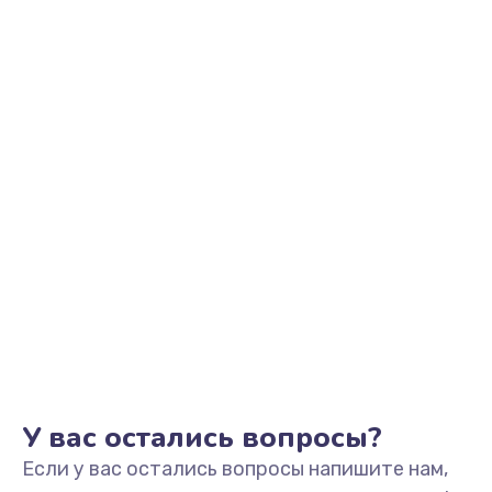
2500 руб.
Заказать
Замена видеоадаптера (видеокарты)
1800 руб.
Заказать
Замена, перепайка чипа
1300 руб.
Заказать
Замена HDMI-разъема
650 руб.
Заказать
У вас остались вопросы?
Если у вас остались вопросы напишите нам,
Замена/Pемонт карбюратора