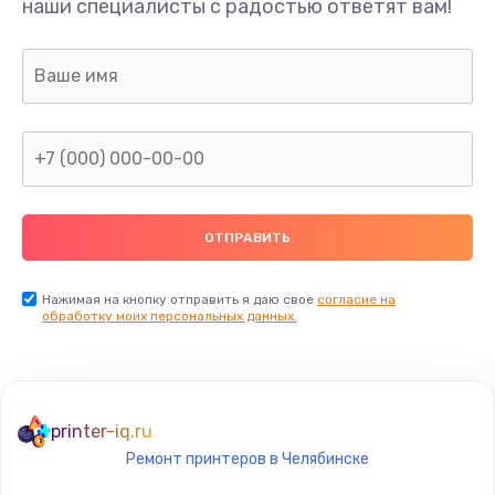
наши специалисты с радостью ответят вам!
1300 руб.
Заказать
Ремонт капиллярной трубки
400 руб.
Заказать
Замена блока питания
1000 руб.
Заказать
Нажимая на кнопку отправить я даю свое
согласие на
обработку моих персональных данных.
Прошивка / разблокировка
900 руб.
Заказать
printer-iq.ru
Ремонт принтеров в Челябинске
Замена термостата