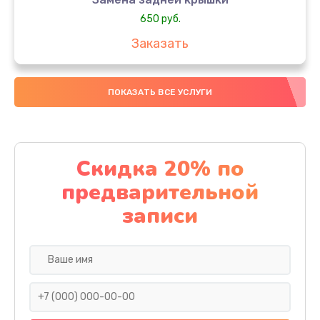
650 руб.
Заказать
Замена аккумулятора
ПОКАЗАТЬ ВСЕ УСЛУГИ
4000 руб.
Заказать
Замена материнской платы
Скидка 20% по
1100 руб.
предварительной
Заказать
записи
Замена масла
750 руб.
Заказать
Замена праймера