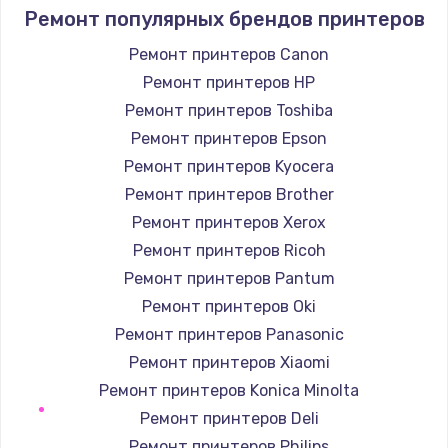
1400 руб.
Ремонт популярных брендов принтеров
Заказать
Ремонт принтеров Canon
Ремонт принтеров HP
Замена / ремонт электронного модуля
управления
Ремонт принтеров Toshiba
600 руб.
Ремонт принтеров Epson
Заказать
Ремонт принтеров Kyocera
Ремонт принтеров Brother
Замена конфорки
Ремонт принтеров Xerox
1100 руб.
Ремонт принтеров Ricoh
Заказать
Ремонт принтеров Pantum
Ремонт принтеров Oki
Замена платы сенсора
Ремонт принтеров Panasonic
900 руб.
Ремонт принтеров Xiaomi
Заказать
Ремонт принтеров Konica Minolta
Ремонт принтеров Deli
Замена регулятора режимов конфорки
Ремонт принтеров Philips