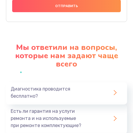
1000 руб.
Заказать
Ремонт материнской платы
4500 руб.
Мы ответили на вопросы,
Заказать
которые нам задают чаще
всего
Профилактическая чистка
1000 руб.
Заказать
Диагностика проводится
бесплатно?
Прошивка BIOS
1920 руб.
Есть ли гарантия на услуги
Заказать
ремонта и на используемые
при ремонте комплектующие?
Замена северного моста