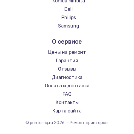
Konica Minolta
2500 руб.
Deli
Заказать
Philips
Samsung
Замена электроконфорки
Kodak
1300 руб.
О сервисе
Lexmark
Заказать
Sharp
Цены на ремонт
TSC
Гарантия
Техобслуживание
Fujitsu
Отзывы
900 руб.
Godex
Диагностика
Заказать
Оплата и доставка
FAQ
Установка / подключение / демонтаж
Контакты
1300 руб.
Карта сайта
Заказать
© printer-iq.ru
2026
— Ремонт принтеров.
Прошивка