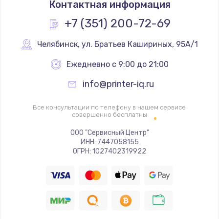
Контактная информация
1200 руб.
Заказать
+7 (351) 200-72-69
Замена реле
Челябинск
,
 ул. Братьев Кашириных, 95А/1
1000 руб.
Ежедневно с 9:00 до 21:00
Заказать
info@printer-iq.ru
Замена термопредохранителя
Все консультации по телефону в нашем сервисе
700 руб.
совершенно бесплатны
Заказать
ООО "Сервисный Центр"
ИНН: 7447058155
ОГРН: 1027402319922
Замена ТЭНа
2500 руб.
Заказать
Замена шнура