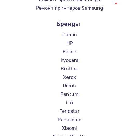
Ремонт принтеров Samsung
Заказать
Ремонт принтеров Kodak
Бренды
Замена корпуса
Ремонт принтеров Lexmark
890 руб.
Ремонт принтеров Sharp
Canon
Ремонт принтеров TSC
HP
Заказать
Ремонт принтеров Fujitsu
Epson
Замена HDMI
Ремонт принтеров Godex
Kyocera
390 руб.
Brother
Заказать
Xerox
Ricoh
Pantum
Oki
Teriostar
Panasonic
Xiaomi