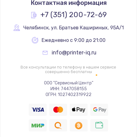
Контактная информация
1290 руб.
Заказать
+7 (351) 200-72-69
Замена системы охлаждения
Челябинск
,
 ул. Братьев Кашириных, 95А/1
1645 руб.
Ежедневно с 9:00 до 21:00
Заказать
info@printer-iq.ru
Замена термопасты
Все консультации по телефону в нашем сервисе
1060 руб.
совершенно бесплатны
Заказать
ООО "Сервисный Центр"
ИНН: 7447058155
ОГРН: 1027402319922
Замена шлейфа матрицы
1095 руб.
Заказать
Замена экрана