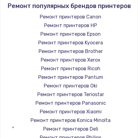
940 руб.
Ремонт популярных брендов принтеров
Заказать
Ремонт принтеров Canon
Ремонт принтеров HP
Замена северного моста
Ремонт принтеров Epson
2750 руб.
Ремонт принтеров Kyocera
Заказать
Ремонт принтеров Brother
Ремонт принтеров Xerox
Замена SSD
Ремонт принтеров Ricoh
1345 руб.
Ремонт принтеров Pantum
Заказать
Ремонт принтеров Oki
Ремонт принтеров Teriostar
Замена аккумулятора
Ремонт принтеров Panasonic
620 руб.
Ремонт принтеров Xiaomi
Заказать
Ремонт принтеров Konica Minolta
Ремонт принтеров Deli
Замена клавиатуры
Ремонт принтеров Philips
990 руб.