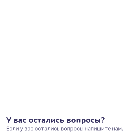
3900 руб.
Заказать
Замена южного моста
2750 руб.
Заказать
Замена контроллера питания
1490 руб.
Заказать
Замена тачпада
1745 руб.
Заказать
У вас остались вопросы?
Если у вас остались вопросы напишите нам,
Замена USB порта