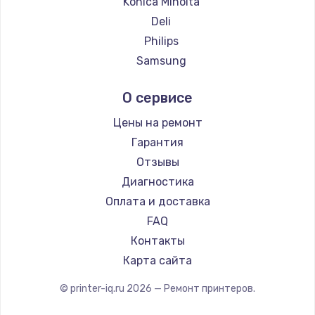
Konica Minolta
Deli
Philips
Samsung
Kodak
О сервисе
Lexmark
Sharp
Цены на ремонт
TSC
Гарантия
Fujitsu
Отзывы
Godex
Диагностика
Оплата и доставка
FAQ
Контакты
Карта сайта
© printer-iq.ru
2026
— Ремонт принтеров.