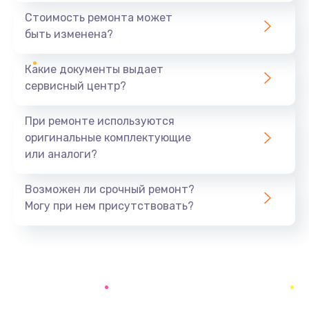
945 руб.
Стоимость ремонта может
быть изменена?
Заказать
Какие документы выдает
Замена вебкамеры
сервисный центр?
1495 руб.
Заказать
При ремонте используются
оригинальные комплектующие
Ремонт петель крышки
или аналоги?
1090 руб.
Заказать
Возможен ли срочный ремонт?
Могу при нем присутствовать?
Настройка Wi-Fi
1195 руб.
Заказать
Замена шим-контроллера