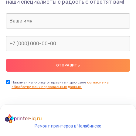
наши специалисты с радостью ответят вам!
1245 руб.
Заказать
Замена звуковой карты
1495 руб.
Заказать
Замена микрофона
1500 руб.
Заказать
Нажимая на кнопку отправить я даю свое
согласие на
обработку моих персональных данных.
Замена оперативной памяти
960 руб.
Заказать
printer-iq.ru
Ремонт принтеров в Челябинске
Замена процессора