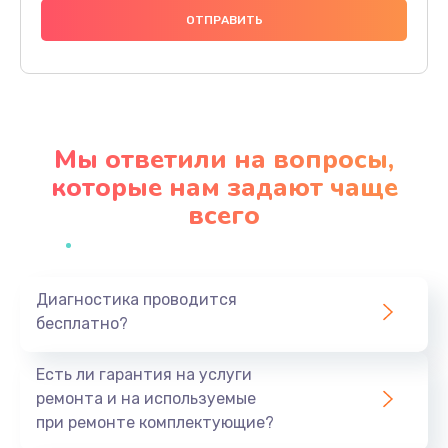
1090 руб.
Заказать
Замена видеокарты
2045 руб.
Мы ответили на вопросы,
Заказать
которые нам задают чаще
всего
Ремонт цепей питания
3200 руб.
Заказать
Диагностика проводится
бесплатно?
Замена жесткого диска
745 руб.
Есть ли гарантия на услуги
Заказать
ремонта и на используемые
при ремонте комплектующие?
Установка драйверов