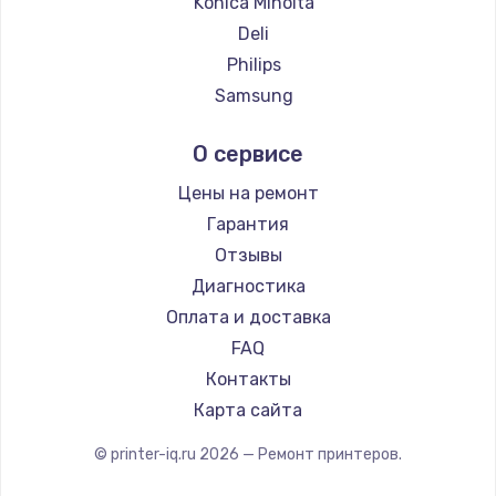
Konica Minolta
2500 руб.
Deli
Заказать
Philips
Samsung
Замена электроконфорки
Kodak
1300 руб.
О сервисе
Lexmark
Заказать
Sharp
Цены на ремонт
TSC
Гарантия
Техобслуживание
Fujitsu
Отзывы
900 руб.
Godex
Диагностика
Заказать
Оплата и доставка
FAQ
Установка / подключение / демонтаж
Контакты
1300 руб.
Карта сайта
Заказать
© printer-iq.ru
2026
— Ремонт принтеров.
Прошивка