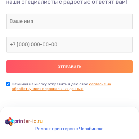
наши специалисты с радостью ответят вам!
1300 руб.
Заказать
Ремонт капиллярной трубки
400 руб.
Заказать
Замена блока питания
1000 руб.
Заказать
Нажимая на кнопку отправить я даю свое
согласие на
обработку моих персональных данных.
Прошивка / разблокировка
900 руб.
Заказать
printer-iq.ru
Ремонт принтеров в Челябинске
Замена термостата