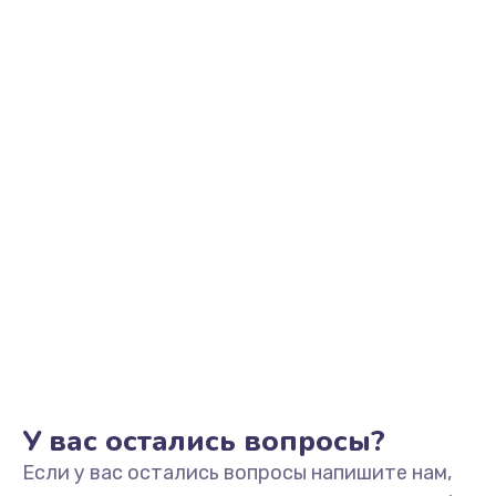
2500 руб.
Заказать
Замена видеоадаптера (видеокарты)
1800 руб.
Заказать
Замена, перепайка чипа
1300 руб.
Заказать
Замена HDMI-разъема
650 руб.
Заказать
У вас остались вопросы?
Если у вас остались вопросы напишите нам,
Замена/Pемонт карбюратора