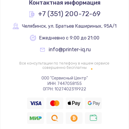
Контактная информация
1200 руб.
Заказать
+7 (351) 200-72-69
Замена реле
Челябинск
,
 ул. Братьев Кашириных, 95А/1
1000 руб.
Ежедневно с 9:00 до 21:00
Заказать
info@printer-iq.ru
Замена термопредохранителя
Все консультации по телефону в нашем сервисе
700 руб.
совершенно бесплатны
Заказать
ООО "Сервисный Центр"
ИНН: 7447058155
ОГРН: 1027402319922
Замена ТЭНа
2500 руб.
Заказать
Замена шнура