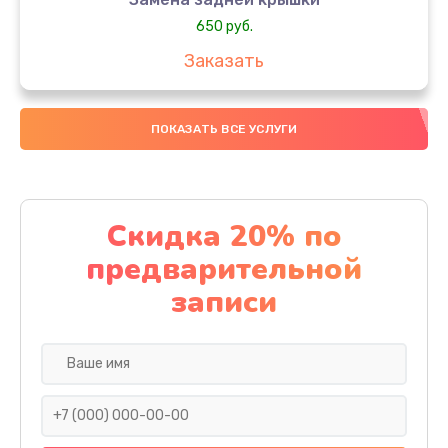
650 руб.
Заказать
Замена аккумулятора
ПОКАЗАТЬ ВСЕ УСЛУГИ
4000 руб.
Заказать
Замена материнской платы
Скидка 20% по
1100 руб.
предварительной
Заказать
записи
Замена масла
750 руб.
Заказать
Замена праймера