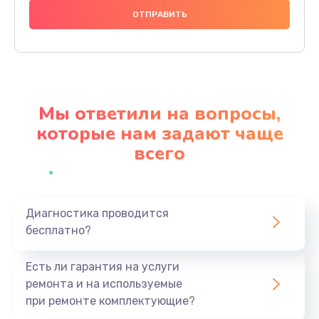
1000 руб.
Заказать
Ремонт материнской платы
4500 руб.
Мы ответили на вопросы,
Заказать
которые нам задают чаще
всего
Профилактическая чистка
1000 руб.
Заказать
Диагностика проводится
бесплатно?
Прошивка BIOS
1920 руб.
Есть ли гарантия на услуги
Заказать
ремонта и на используемые
при ремонте комплектующие?
Замена северного моста