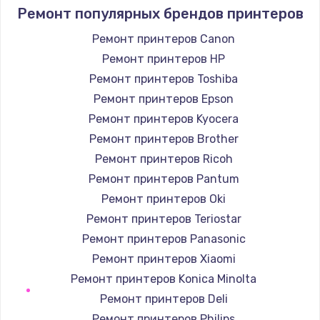
1400 руб.
Ремонт популярных брендов принтеров
Заказать
Ремонт принтеров Canon
Ремонт принтеров HP
Замена / ремонт электронного модуля
управления
Ремонт принтеров Toshiba
600 руб.
Ремонт принтеров Epson
Заказать
Ремонт принтеров Kyocera
Ремонт принтеров Brother
Замена конфорки
Ремонт принтеров Ricoh
1100 руб.
Ремонт принтеров Pantum
Заказать
Ремонт принтеров Oki
Ремонт принтеров Teriostar
Замена платы сенсора
Ремонт принтеров Panasonic
900 руб.
Ремонт принтеров Xiaomi
Заказать
Ремонт принтеров Konica Minolta
Ремонт принтеров Deli
Замена регулятора режимов конфорки
Ремонт принтеров Philips