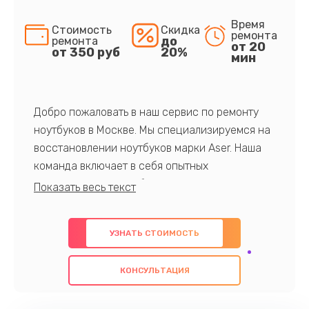
Время
Стоимость
Скидка
ремонта
до
ремонта
от 20
от 350 руб
20%
мин
Добро пожаловать в наш сервис по ремонту
ноутбуков в Москве. Мы специализируемся на
восстановлении ноутбуков марки Aser. Наша
команда включает в себя опытных
профессионалов с обширными знаниями и
многолетним опытом в данной области. Мы
предлагаем быстрый и качественный ремонт с
УЗНАТЬ СТОИМОСТЬ
использованием оригинальных компонентов, а
также гарантируем качество всех
КОНСУЛЬТАЦИЯ
проведенных работ. Наша цель - предоставить
клиентам надежное и профессиональное