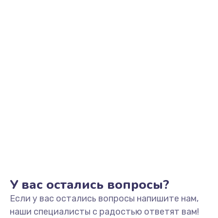
Заказать
Замена видеоадаптера (видеокарты)
1800 руб.
Заказать
Замена, перепайка чипа
1300 руб.
Заказать
Замена HDMI-разъема
650 руб.
Заказать
У вас остались вопросы?
Если у вас остались вопросы напишите нам,
Замена/Pемонт карбюратора
наши специалисты с радостью ответят вам!
1300 руб.