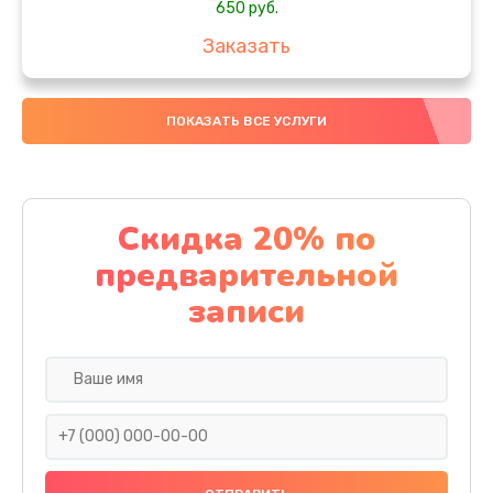
650 руб.
Заказать
Замена аккумулятора
ПОКАЗАТЬ ВСЕ УСЛУГИ
4000 руб.
Заказать
Замена материнской платы
Скидка 20% по
1100 руб.
предварительной
Заказать
записи
Замена масла
750 руб.
Заказать
Замена праймера