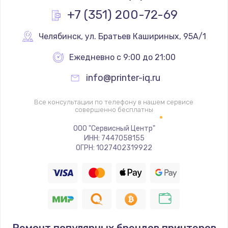
Заказать
+7 (351) 200-72-69
Замена реле
Челябинск
,
 ул. Братьев Кашириных, 95А/1
1000 руб.
Ежедневно с 9:00 до 21:00
Заказать
info@printer-iq.ru
Замена термопредохранителя
Все консультации по телефону в нашем сервисе
700 руб.
совершенно бесплатны
Заказать
ООО "Сервисный Центр"
ИНН: 7447058155
ОГРН: 1027402319922
Замена ТЭНа
2500 руб.
Заказать
Замена шнура
1400 руб.
Ремонт популярных брендов принтеров