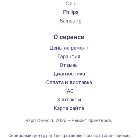
Deli
Заказать
Philips
Samsung
Замена электроконфорки
Kodak
1300 руб.
О сервисе
Lexmark
Заказать
Sharp
Цены на ремонт
TSC
Гарантия
Техобслуживание
Fujitsu
Отзывы
900 руб.
Godex
Диагностика
Заказать
Оплата и доставка
FAQ
Установка / подключение / демонтаж
Контакты
1300 руб.
Карта сайта
Заказать
© printer-iq.ru
2026
— Ремонт принтеров.
Прошивка
1400 руб.
Сервисный центр printer-iq.ru является пост гарантийным