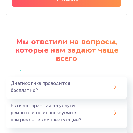
1000 руб.
Заказать
Ремонт материнской платы
4500 руб.
Мы ответили на вопросы,
Заказать
которые нам задают чаще
всего
Профилактическая чистка
1000 руб.
Заказать
Диагностика проводится
бесплатно?
Прошивка BIOS
1920 руб.
Есть ли гарантия на услуги
Заказать
ремонта и на используемые
при ремонте комплектующие?
Замена северного моста
1440 руб.