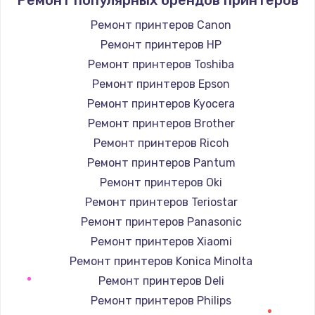
Заказать
Ремонт принтеров Canon
Ремонт принтеров HP
Замена / ремонт электронного модуля
управления
Ремонт принтеров Toshiba
600 руб.
Ремонт принтеров Epson
Заказать
Ремонт принтеров Kyocera
Ремонт принтеров Brother
Замена конфорки
Ремонт принтеров Ricoh
1100 руб.
Ремонт принтеров Pantum
Заказать
Ремонт принтеров Oki
Ремонт принтеров Teriostar
Замена платы сенсора
Ремонт принтеров Panasonic
900 руб.
Ремонт принтеров Xiaomi
Заказать
Ремонт принтеров Konica Minolta
Ремонт принтеров Deli
Замена регулятора режимов конфорки
Ремонт принтеров Philips
900 руб.