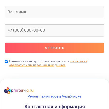
Заказать
Ремонт капиллярной трубки
400 руб.
Заказать
Замена блока питания
1000 руб.
Заказать
Нажимая на кнопку отправить я даю свое
согласие на
обработку моих персональных данных.
Прошивка / разблокировка
900 руб.
Заказать
printer-iq.ru
Ремонт принтеров в Челябинске
Замена термостата
Контактная информация
1200 руб.