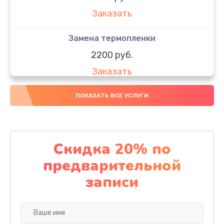
Заказать
Замена термопленки
2200 руб.
Заказать
Замена тормозной площадки
ПОКАЗАТЬ ВСЕ УСЛУГИ
1200 руб.
Заказать
Скидка 20% по
Замена печки принтера Brother
предварительной
2500 руб.
записи
Заказать
Замена Wi-Fi принтера Brother