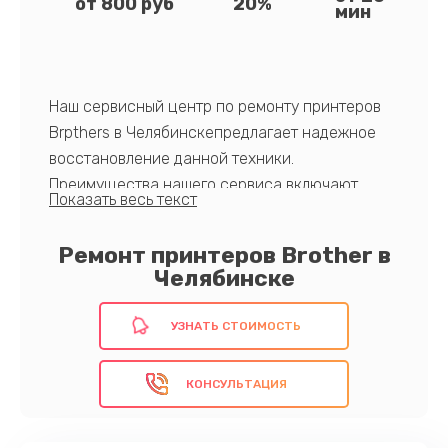
от 800 руб
20%
мин
Наш сервисный центр по ремонту принтеров
Brpthers в Челябинскепредлагает надежное
восстановление данной техники.
Преимущества нашего сервиса включают
опытную команду, использование
оригинальных компонентов и оперативное
Ремонт принтеров Brother в
восстановление.
Челябинске
Доверьте нам свои устройства, и мы приведем
УЗНАТЬ СТОИМОСТЬ
их в порядок.
Запишитесь на ремонт уже сегодня!
КОНСУЛЬТАЦИЯ